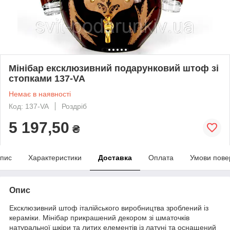
Мінібар ексклюзивний подарунковий штоф зі
стопками 137-VA
Немає в наявності
Код: 137-VA
Роздріб
5 197,50
₴
пис
Характеристики
Доставка
Оплата
Умови пове
Опис
Ексклюзивний штоф італійського виробництва зроблений із
кераміки. Мінібар прикрашений декором зі шматочків
натуральної шкіри та литих елементів із латуні та оснащений