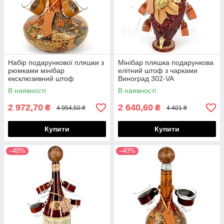
Набір подарункової пляшки з
Мінібар пляшка подарункова
рюмками мінібар
елітний штоф з чарками
ексклюзивний штоф
Виноград 302-VA
Старовинна карта 226-MO
В наявності
В наявності
2 972,70
2 640,60
₴
₴
4 954,50 ₴
4 401 ₴
Купити
Купити
–40%
–40%