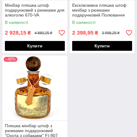
Мінібар пляшка штоф
Ексклюзивна пляшка штоф
подарунковий з рюмками для
мінібар з рюмками
алкоголю 670-VA
подарунковий Полювання
678-VA
В наявності
В наявності
2 928,15
2 398,95
₴
₴
4 880,25 ₴
3 998,25 ₴
Купити
Купити
–40%
Пляшка мінібар штоф з
рюмками подарунковий
"Охота з собаками" FI-907