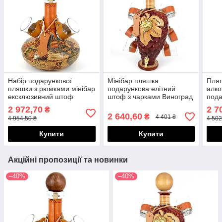
Набір подарункової
Мінібар пляшка
Пля
пляшки з рюмками мінібар
подарункова елітний
алко
ексклюзивний штоф
штоф з чарками Виноград
пода
Старовинна карта 226-MO
302-VA
661
2 972,70
2 7
₴
2 640,60
₴
4 401 ₴
4 954,50 ₴
4 502
Купити
Купити
Акційні пропозиції та новинки
–40%
–40%