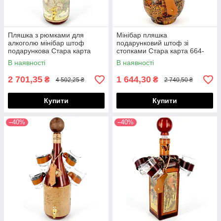
Пляшка з рюмками для
Мінібар пляшка
алкоголю мінібар штоф
подарунковий штоф зі
подарункова Стара карта
стопками Стара карта 664-
661-MO
MO
В наявності
В наявності
2 701,35
1 644,30
₴
₴
4 502,25 ₴
2 740,50 ₴
Купити
Купити
–40%
–40%