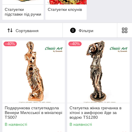
Статуетки
Статуетки клоунів
підставки під ручки
Сортування
0
Фільтри
–40%
–40%
Подарункова статуеткадола
Статуетка жінка гречанка в
Венери Милсської в мініатюрі
хітоні з амфорою йде за
TS007
водою TS1280
В наявності
В наявності