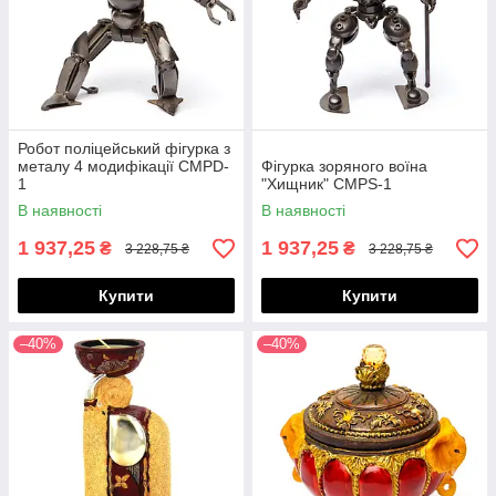
Робот поліцейський фігурка з
металу 4 модифікації CMPD-
Фігурка зоряного воїна
1
"Хищник" CMPS-1
В наявності
В наявності
1 937,25
1 937,25
₴
₴
3 228,75 ₴
3 228,75 ₴
Купити
Купити
–40%
–40%