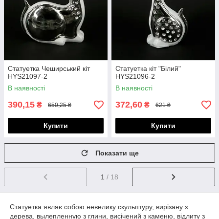
Статуетка Чеширський кіт
Статуетка кіт "Білий"
HYS21097-2
HYS21096-2
В наявності
В наявності
390,15
372,60
₴
₴
650,25 ₴
621 ₴
Купити
Купити
Показати ще
1
/ 18
Статуетка являє собою невелику скульптуру, вирізану з
дерева, вылепленную з глини, висічений з каменю, відлиту з