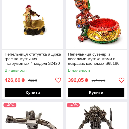
Пепельниця статуетка ящірка
Пепельниця сувенір із
грає на музичних
веселими музикантами в
інструментах 4 моделі S2420
яскравих костюмах S68186
В наявності
В наявності
426,60
392,85
₴
₴
711 ₴
654,75 ₴
Купити
Купити
–40%
–40%