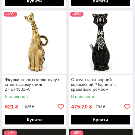
Купити
Купити
–40%
–40%
Фігурки кішок із полістоуну в
Статуетка кіт чорний
єгипетському стилі
керамічний "Чорниш" з
ZHS74331-A
краваткою ромбом
HYS21095-1
В наявності
В наявності
621
475,20
₴
₴
1 035 ₴
792 ₴
Купити
Купити
–40%
–40%