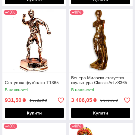
–40%
–40%
Венера Милоска статуетка
Статуетка футболіст T1365
скульптура Classic Art zS365
В наявності
В наявності
931,50
3 406,05
₴
₴
1 552,50 ₴
5 676,75 ₴
Купити
Купити
–40%
–40%