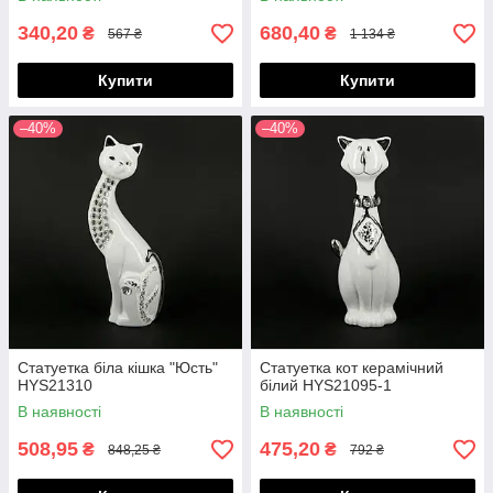
340,20
680,40
₴
₴
567 ₴
1 134 ₴
Купити
Купити
–40%
–40%
Статуетка біла кішка "Юсть"
Статуетка кот керамічний
HYS21310
білий HYS21095-1
В наявності
В наявності
508,95
475,20
₴
₴
848,25 ₴
792 ₴