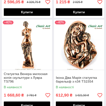
2 596,05
1 215
₴
₴
4 326,75 ₴
2 025 ₴
Купити
Купити
–40%
–40%
Статуетка Венера милоская
копія скульптури з Лувра
Ікона Діва Марія статуетка
TS796
барельєф з n34 TS1554
В наявності
В наявності
1 668,60
612,90
₴
₴
2 781 ₴
1 021,50 ₴
Купити
Купити