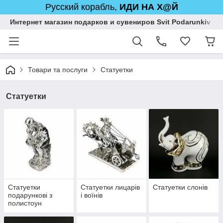
Русский корабль,
ИДИ НА Х@Й
Интернет магазин подарков и сувениров Svit Podarunkiv
Товари та послуги
Статуетки
Статуетки
Статуетки
Статуетки лицарів
Статуетки слонів
подарункові з
і воїнів
полистоун