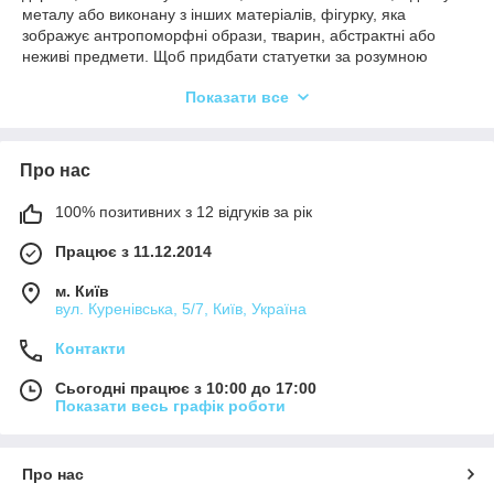
металу або виконану з інших матеріалів, фігурку, яка
зображує антропоморфні образи, тварин, абстрактні або
неживі предмети. Щоб придбати статуетки за розумною
ціною, вибирайте
прикольні подарунки в інтернет магазині
Показати все
Світ Подарунків
. До продажу представлений широкий
асортимент подарункових товарів, які можуть не тільки стане
в нагоді в будинку, але і стати потрібним, зручним і
практичним подарунком. Сувенірні вироби відрізняються
Про нас
ексклюзивним дизайном, ручною роботою, мають
оригінальне символічне значення.
100% позитивних з 12 відгуків за рік
Статуетка: символічний подарунок
Працює з 11.12.2014
Перевага вигідної покупки в поєднанні розумної ціни з
м. Київ
добротним якістю, завдяки яким вироби прослужать багато
вул. Куренівська, 5/7, Київ, Україна
років. Замовити фігурки можна для себе, в якості
декоративного прикраси або на подарунок. Наші предки
Контакти
здавна використовували сувеніри, як талісмани або обереги -
статуетки фен-шуй. Щоб підібрати необхідну модель
Сьогодні працює з 10:00 до 17:00
індивідуально, недостатньо врахувати характер, звички і
Показати весь графік роботи
стиль життя іменинника. Слід зосередитися на
персональному хобі, захоплення. В залежності від
зображення і значення символіки, визначте в будинку
Про нас
відповідну зону, в якій повинна розміститися фігурка.