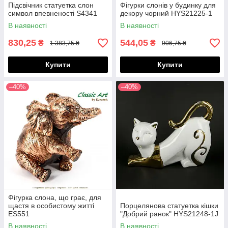
Підсвічник статуетка слон
Фігурки слонів у будинку для
символ впевненості S4341
декору чорний HYS21225-1
В наявності
В наявності
830,25
544,05
₴
₴
1 383,75 ₴
906,75 ₴
Купити
Купити
–40%
–40%
Фігурка слона, що грає, для
щастя в особистому житті
Порцелянова статуетка кішки
ES551
"Добрий ранок" HYS21248-1J
В наявності
В наявності