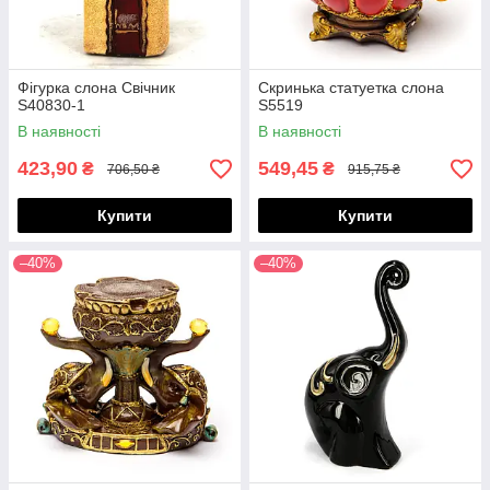
Фігурка слона Свічник
Скринька статуетка слона
S40830-1
S5519
В наявності
В наявності
423,90
549,45
₴
₴
706,50 ₴
915,75 ₴
Купити
Купити
–40%
–40%