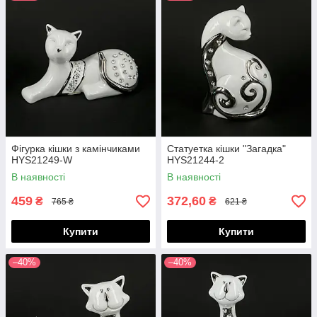
Фігурка кішки з камінчиками
Статуетка кішки "Загадка"
HYS21249-W
HYS21244-2
В наявності
В наявності
459
372,60
₴
₴
765 ₴
621 ₴
Купити
Купити
–40%
–40%