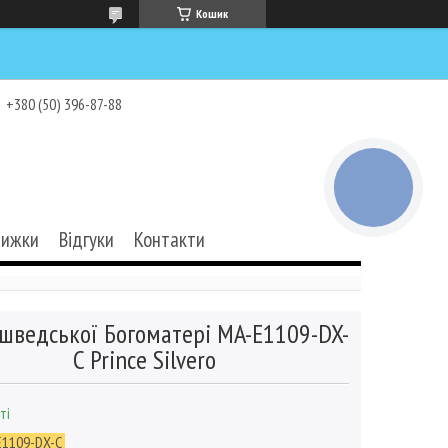
Кошик
+380 (50) 396-87-88
КНОПКА
ЗВ'ЯЗКУ
нижки
Відгуки
Контакти
 шведської Богоматері MA-E1109-DX-
C Prince Silvero
ті
E1109-DX-C