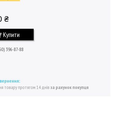
0 ₴
Купити
50) 396-87-88
я товару протягом 14 днів
за рахунок покупця