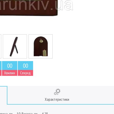
0
0
0
0
Хвилин
Секунд
Характеристики
рина, см — 10, Висота, см — 4.28