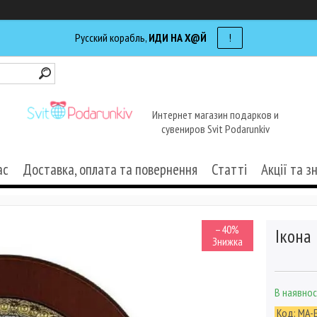
Русский корабль,
ИДИ НА Х@Й
!
Интернет магазин подарков и
сувениров Svit Podarunkiv
ас
Доставка, оплата та повернення
Статті
Акції та з
–40%
Ікона
В наявнос
Код:
MA-