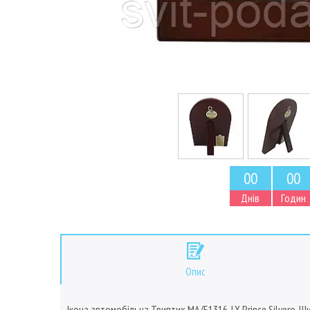
0
0
0
0
Днів
Годин
Опис
Ікона автомобільна Триптих MA/E1316-LX Prince Silvero, Ши