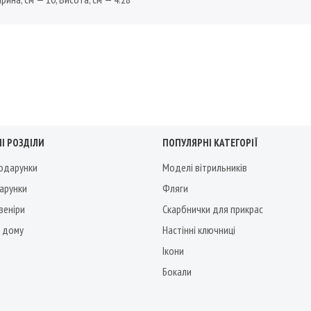
І РОЗДІЛИ
ПОПУЛЯРНІ КАТЕГОРІЇ
подарунки
Моделі вітрильників
дарунки
Фляги
веніри
Скарбнички для прикрас
 дому
Настінні ключниці
Ікони
Бокали