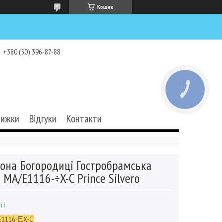
Кошик
+380 (50) 396-87-88
КНОПКА
ЗВ'ЯЗКУ
нижки
Відгуки
Контакти
кона Богородиці Гостробрамська
MA/E1116-÷X-C Prince Silvero
ті
E1116-ΕX-C