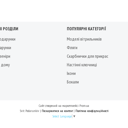
І РОЗДІЛИ
ПОПУЛЯРНІ КАТЕГОРІЇ
подарунки
Моделі вітрильників
дарунки
Фляги
веніри
Скарбнички для прикрас
 дому
Настінні ключниці
Ікони
Бокали
Сайт створений на маркетплейсі
Prom.ua
Svit Podarunkiv |
Поскаржитися на контент
|
Політика конфіденційності
Select Language
▼