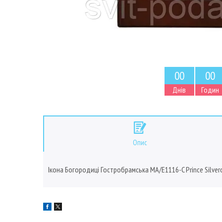
0
0
0
0
Днів
Годин
Опис
Ікона Богородиці Гостробрамська MA/E1116-C Prince Silvero, 