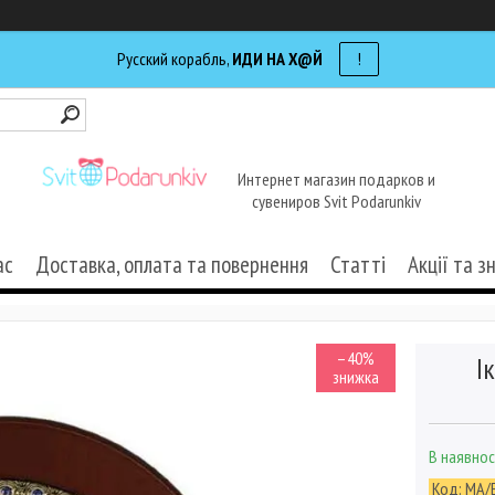
Русский корабль,
ИДИ НА Х@Й
!
Интернет магазин подарков и
сувениров Svit Podarunkiv
ас
Доставка, оплата та повернення
Статті
Акції та з
–40%
І
В наявнос
Код:
MA/