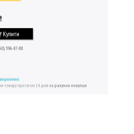
₴
Купити
50) 396-87-88
я товару протягом 14 днів
за рахунок покупця