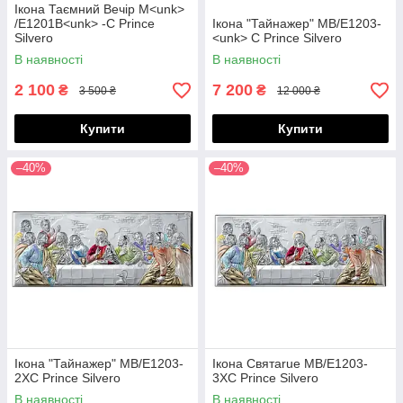
Ікона Таємний Вечір M<unk>
/E1201B<unk> -C Prince
Ікона "Тайнажер" MB/E1203-
Silvero
<unk> C Prince Silvero
В наявності
В наявності
2 100
7 200
₴
₴
3 500 ₴
12 000 ₴
Купити
Купити
–40%
–40%
Ікона "Тайнажер" MB/E1203-
Ікона Святаrue MB/E1203-
2XC Prince Silvero
3XC Prince Silvero
В наявності
В наявності