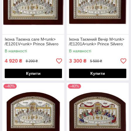
Ікона Таємна care M<unk>
Ікона Таємний Вечір M<unk>
/E1201V<unk> Prince Silvero
/E1201A<unk> Prince Silvero
В наявності
В наявності
4 920
3 300
₴
₴
8 200 ₴
5 500 ₴
Купити
Купити
–40%
–40%