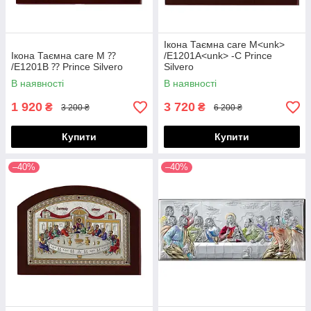
Ікона Таємна care M<unk>
Ікона Таємна care M ⁇
/E1201A<unk> -C Prince
/E1201B ⁇ Prince Silvero
Silvero
В наявності
В наявності
1 920
3 720
₴
₴
3 200 ₴
6 200 ₴
Купити
Купити
–40%
–40%