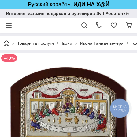
Русский корабль,
ИДИ НА Х@Й
Интернет магазин подарков и сувениров Svit Podarunkiv
Товари та послуги
Ікони
Икона Тайная вечеря
Ік
–40%
КНОПКА
ЗВ'ЯЗКУ