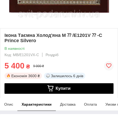
Ікона Таємна Холод'яна M ⁇ /E1201V ⁇ -C
Prince Silvero
В наявності
Код: MΒ/E1201VΧ-C
Роздріб
5 400
₴
9 000 ₴
Економія
3600 ₴
Залишилось
6 днів
Купити
Опис
Характеристики
Доставка
Оплата
Умови 