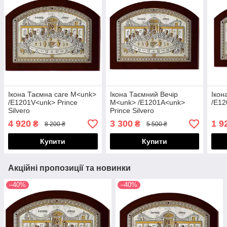
Ікона Таємна care M<unk>
Ікона Таємний Вечір
Ікон
/E1201V<unk> Prince
M<unk> /E1201A<unk>
/E12
Silvero
Prince Silvero
4 920
3 300
1 9
₴
₴
8 200 ₴
5 500 ₴
Купити
Купити
Акційні пропозиції та новинки
–40%
–40%