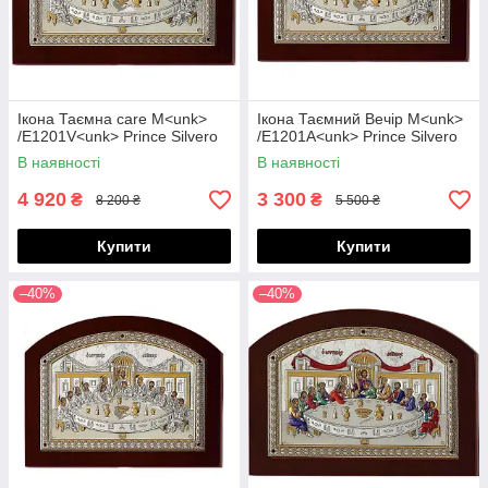
Ікона Таємна care M<unk>
Ікона Таємний Вечір M<unk>
/E1201V<unk> Prince Silvero
/E1201A<unk> Prince Silvero
В наявності
В наявності
4 920
3 300
₴
₴
8 200 ₴
5 500 ₴
Купити
Купити
–40%
–40%