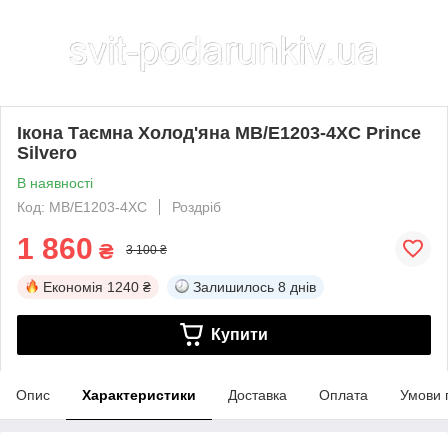
Ікона Таємна Холод'яна MB/E1203-4XC Prince
Silvero
В наявності
Код: MB/E1203-4XC
Роздріб
1 860
₴
3 100 ₴
Економія
1240 ₴
Залишилось
8 днів
Купити
Опис
Характеристики
Доставка
Оплата
Умови 