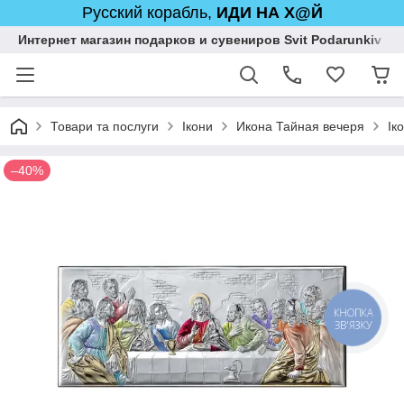
Русский корабль,
ИДИ НА Х@Й
Интернет магазин подарков и сувениров Svit Podarunkiv
Товари та послуги
Ікони
Икона Тайная вечеря
Ік
–40%
КНОПКА
ЗВ'ЯЗКУ