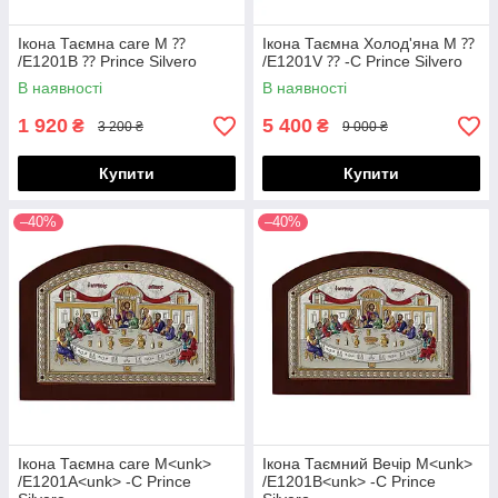
Ікона Таємна care M ⁇
Ікона Таємна Холод'яна M ⁇
/E1201B ⁇ Prince Silvero
/E1201V ⁇ -C Prince Silvero
В наявності
В наявності
1 920
5 400
₴
₴
3 200 ₴
9 000 ₴
Купити
Купити
–40%
–40%
Ікона Таємна care M<unk>
Ікона Таємний Вечір M<unk>
/E1201A<unk> -C Prince
/E1201B<unk> -C Prince