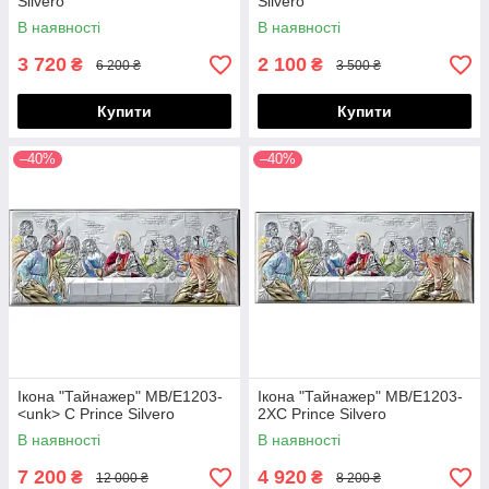
Silvero
Silvero
В наявності
В наявності
3 720
2 100
₴
₴
6 200 ₴
3 500 ₴
Купити
Купити
–40%
–40%
Ікона "Тайнажер" MB/E1203-
Ікона "Тайнажер" MB/E1203-
<unk> C Prince Silvero
2XC Prince Silvero
В наявності
В наявності
7 200
4 920
₴
₴
12 000 ₴
8 200 ₴