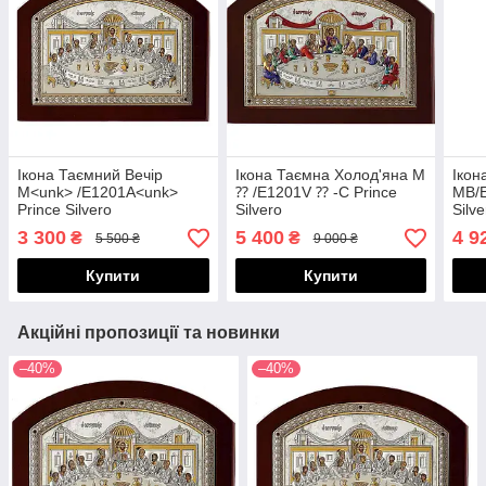
Ікона Таємний Вечір
Ікона Таємна Холод'яна M
Ікон
M<unk> /E1201A<unk>
⁇ /E1201V ⁇ -C Prince
MB/E
Prince Silvero
Silvero
Silve
3 300
5 400
4 9
₴
₴
5 500 ₴
9 000 ₴
Купити
Купити
Акційні пропозиції та новинки
–40%
–40%