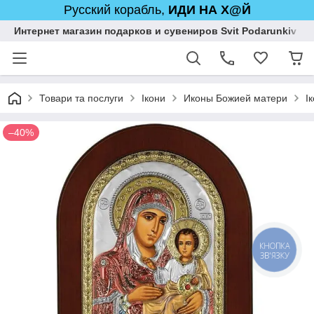
Русский корабль,
ИДИ НА Х@Й
Интернет магазин подарков и сувениров Svit Podarunkiv
Товари та послуги
Ікони
Иконы Божией матери
І
–40%
КНОПКА
ЗВ'ЯЗКУ