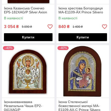
Ікона Казанська Сонечко
Ікона хрестова Богородиця
EP5-182XAG/P Silver Axion
MA-E1109-ÄX Prince Silvero
В наявності
В наявності
3 054
840
₴
₴
5 090 ₴
1 400 ₴
Купити
Купити
–40%
–40%
Іконаневаневама
Ікона Стеленської
Незапальна Чаша EP2-
божественної матері MA-
041XAG/P
E1109-AX-C Prince Silvero