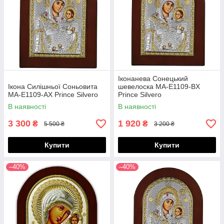
Іконанева Сонецький
Ікона Силішньої Соньовита
шевелоска MA-E1109-BX
МА-E1109-AX Prince Silvero
Prince Silvero
В наявності
В наявності
3 300
1 920
₴
₴
5 500 ₴
3 200 ₴
Купити
Купити
–40%
–40%