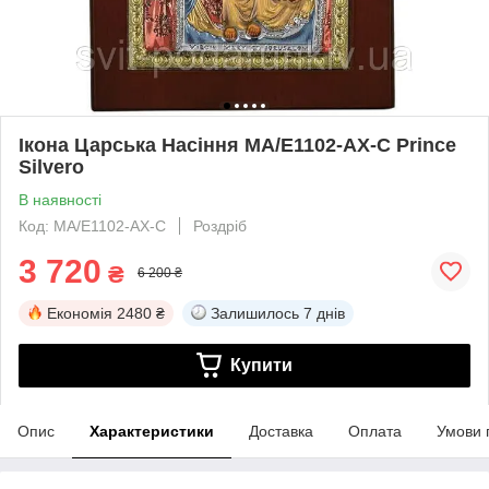
Ікона Царська Насіння MA/E1102-AX-C Prince
Silvero
В наявності
Код: MA/E1102-AX-C
Роздріб
3 720
₴
6 200 ₴
Економія
2480 ₴
Залишилось
7 днів
Купити
Опис
Характеристики
Доставка
Оплата
Умови 