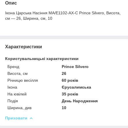
Опис
Ікона Царська Насіння МA/E1102-AX-C Prince Silvero, Висота,
см — 26, Ширина, см, 10
Характеристики
Користувальницькі характеристики
Бренд
Prince Silvero
Висота, см
26
Річницю весілля
60 років
Ікона
Єрусалимська
На ювілей
35 років
Подія
День Народження
Ширина, див
10
Приховати