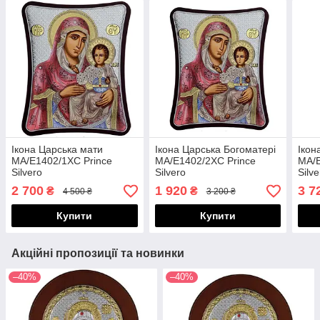
Ікона Царська мати
Ікона Царська Богоматері
Ікон
MA/E1402/1XC Prince
MA/E1402/2XC Prince
MA/E
Silvero
Silvero
Silve
2 700
1 920
3 7
₴
₴
4 500 ₴
3 200 ₴
Купити
Купити
Акційні пропозиції та новинки
–40%
–40%