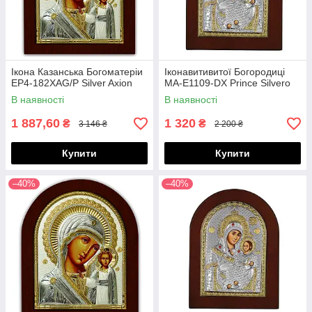
Ікона Казанська Богоматеріи
Іконавитивитої Богородиці
EP4-182XAG/P Silver Axion
MA-E1109-DX Prince Silvero
В наявності
В наявності
1 887,60
1 320
₴
₴
3 146 ₴
2 200 ₴
Купити
Купити
–40%
–40%