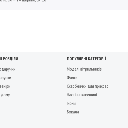
І РОЗДІЛИ
ПОПУЛЯРНІ КАТЕГОРІЇ
подарунки
Моделі вітрильників
дарунки
Фляги
веніри
Скарбнички для прикрас
 дому
Настінні ключниці
Ікони
Бокали