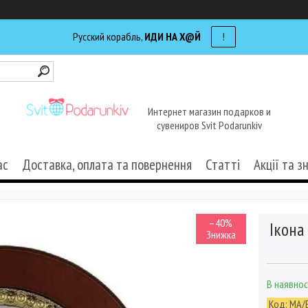
Русский корабль,
ИДИ НА Х@Й
!
Интернет магазин подарков и
сувениров Svit Podarunkiv
ас
Доставка, оплата та повернення
Статті
Акції та з
–40%
Ікона
В наявнос
Код:
MA/