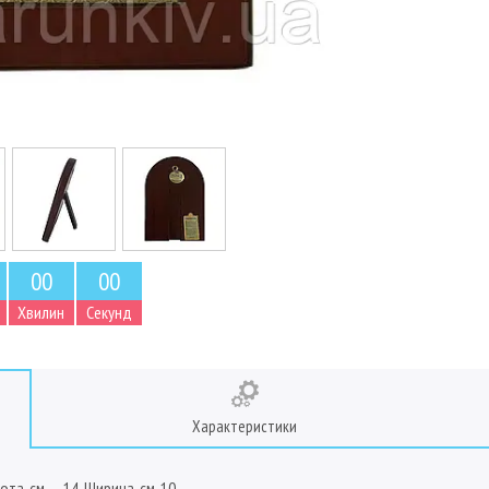
0
0
0
0
Хвилин
Секунд
Характеристики
ота, см — 14, Ширина, см, 10