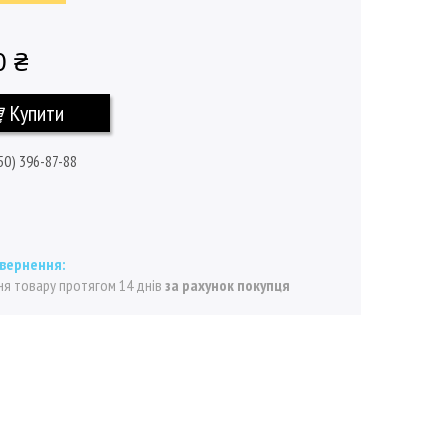
0 ₴
Купити
50) 396-87-88
я товару протягом 14 днів
за рахунок покупця