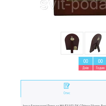
0
0
0
0
Днів
Годин
Опис
Ікона Богоматері Римська MA/E1102-DX-C Prince Silvero, Вис