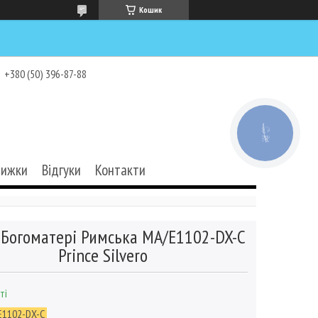
Кошик
+380 (50) 396-87-88
КНОПКА
ЗВ'ЯЗКУ
нижки
Відгуки
Контакти
 Богоматері Римська MA/E1102-DX-C
Prince Silvero
ті
E1102-DX-C