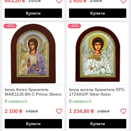
643,20
1 920
₴
₴
1 072 ₴
3 200 ₴
Купити
Купити
–40%
–40%
Ікона Ангел Хранитель
Ікона ангела Хранитель EP3-
MA/E1126-BX-C Prince Silvero
172XAG/P Silver Axion
В наявності
В наявності
2 100
1 234,80
₴
₴
3 500 ₴
2 058 ₴
Купити
Купити