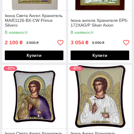
Ікона Свята Ангел Хранитель
MA/E1126-BX-CW Prince
Ікона ангела Хранителя EP5-
Silvero
172XAG/P Silver Axion
В наявності
В наявності
2 100
3 054
₴
₴
3 500 ₴
5 090 ₴
Купити
Купити
–40%
–40%
Ікона Свята Ангел Хранитель
Ікона Ангел Хранитель