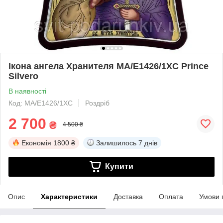
Ікона ангела Хранителя MA/E1426/1XC Prince
Silvero
В наявності
Код: MA/E1426/1XC
Роздріб
2 700
₴
4 500 ₴
Економія
1800 ₴
Залишилось
7 днів
Купити
Опис
Характеристики
Доставка
Оплата
Умови 