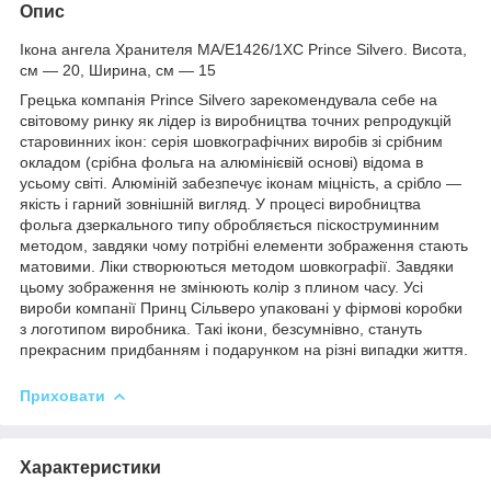
Опис
Ікона ангела Хранителя MA/E1426/1XC Prince Silvero. Висота,
см — 20, Ширина, см — 15
Грецька компанія Prince Silvero зарекомендувала себе на
світовому ринку як лідер із виробництва точних репродукцій
старовинних ікон: серія шовкографічних виробів зі срібним
окладом (срібна фольга на алюмінієвій основі) відома в
усьому світі. Алюміній забезпечує іконам міцність, а срібло —
якість і гарний зовнішній вигляд. У процесі виробництва
фольга дзеркального типу обробляється піскоструминним
методом, завдяки чому потрібні елементи зображення стають
матовими. Ліки створюються методом шовкографії. Завдяки
цьому зображення не змінюють колір з плином часу. Усі
вироби компанії Принц Сільверо упаковані у фірмові коробки
з логотипом виробника. Такі ікони, безсумнівно, стануть
прекрасним придбанням і подарунком на різні випадки життя.
Приховати
Характеристики