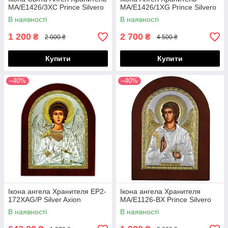
MA/E1426/3XC Prince Silvero
MA/E1426/1XG Prince Silvero
В наявності
В наявності
1 200
2 700
₴
₴
2 000 ₴
4 500 ₴
Купити
Купити
–40%
–40%
Ікона ангела Хранителя EP2-
Ікона ангела Хранителя
172XAG/P Silver Axion
MA/E1126-BX Prince Silvero
В наявності
В наявності