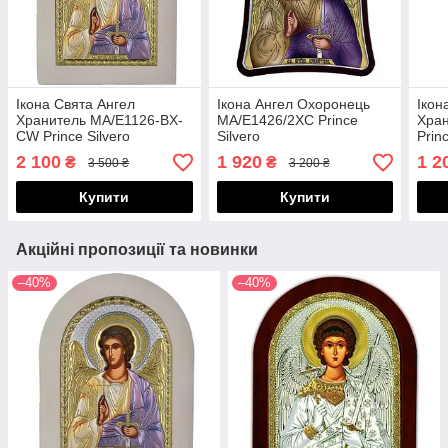
Ікона Свята Ангел
Ікона Ангел Охоронець
Ікон
Хранитель MA/E1126-BX-
MA/E1426/2XC Prince
Хра
CW Prince Silvero
Silvero
Prin
2 100
1 920
1 2
₴
₴
3 500 ₴
3 200 ₴
Купити
Купити
Акційні пропозиції та новинки
–40%
–40%