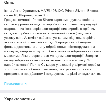
Опис
Ікона Ангел Хранитель MA/E1426/1XG Prince Silvero. Висота,
см — 10, Ширина, см — 8.5
Грецька компанія Prince Silvero зарекомендувала себе на
світовому ринку як лідер із виробництва точних репродукцій
старовинних ікон: серія шовкографічних виробів зі срібним
окладом (срібна фольга на алюмінієвій основі) відома в
усьому світі. Алюміній забезпечує іконам міцність, а срібло —
якість і гарний зовнішній вигляд. У процесі виробництва
фольга дзеркального типу обробляється піскоструминним
методом, завдяки чому потрібні елементи зображення стають
матовими. Ліки створюються методом шовкографії. Завдяки
цьому зображення не змінюють колір з плином часу. Усі
вироби компанії Принц Сільверо упаковані у фірмові коробки
з логотипом виробника. Такі ікони, безсумнівно, стануть
прекрасним придбанням і подарунком на різні випадки життя.
Приховати
Характеристики