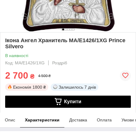
Ікона Ангел Хранитель MA/E1426/1XG Prince
Silvero
В наявності
Код: MA/E1426/1XG
Роздріб
2 700
₴
4 500 ₴
Економія
1800 ₴
Залишилось
7 днів
Купити
Опис
Характеристики
Доставка
Оплата
Умови 