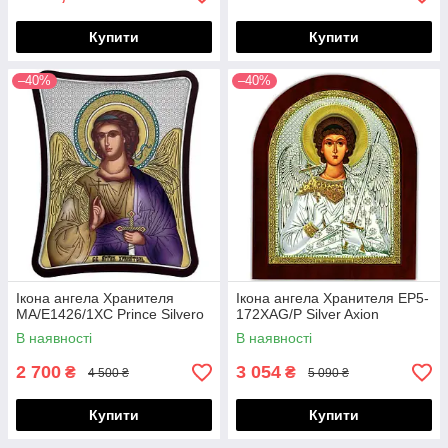
Купити
Купити
–40%
–40%
Ікона ангела Хранителя
Ікона ангела Хранителя EP5-
MA/E1426/1XC Prince Silvero
172XAG/P Silver Axion
В наявності
В наявності
2 700
3 054
₴
₴
4 500 ₴
5 090 ₴
Купити
Купити