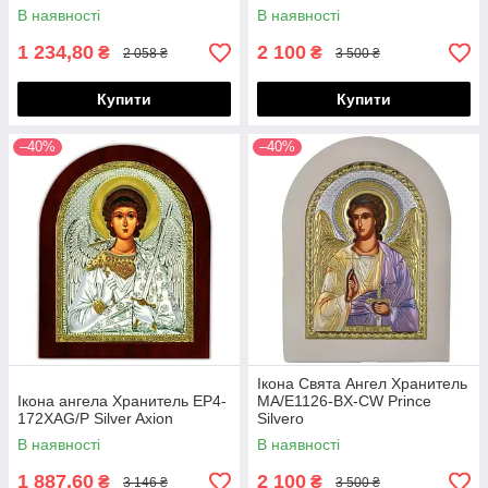
В наявності
В наявності
1 234,80
2 100
₴
₴
2 058 ₴
3 500 ₴
Купити
Купити
–40%
–40%
Ікона Свята Ангел Хранитель
Ікона ангела Хранитель EP4-
MA/E1126-BX-CW Prince
172XAG/P Silver Axion
Silvero
В наявності
В наявності
1 887,60
2 100
₴
₴
3 146 ₴
3 500 ₴