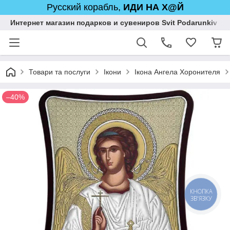
Русский корабль,
ИДИ НА Х@Й
Интернет магазин подарков и сувениров Svit Podarunkiv
Товари та послуги
Ікони
Ікона Ангела Хоронителя
–40%
КНОПКА
ЗВ'ЯЗКУ