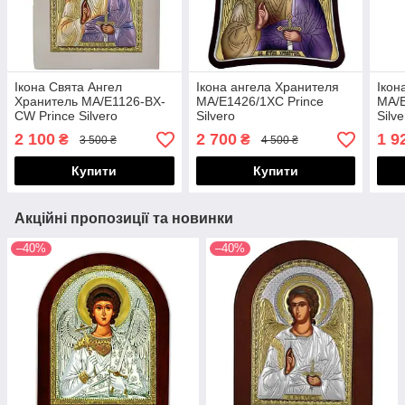
Ікона Свята Ангел
Ікона ангела Хранителя
Ікон
Хранитель MA/E1126-BX-
MA/E1426/1XC Prince
MA/E
CW Prince Silvero
Silvero
Silve
2 100
2 700
1 9
₴
₴
3 500 ₴
4 500 ₴
Купити
Купити
Акційні пропозиції та новинки
–40%
–40%