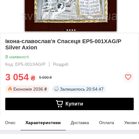
Ікона-славослав'я Спасеця EP5-001XAG/P
Silver Axion
В наявності
Код: EP5-001XAG/P
Роздріб
3 054
₴
5 090 ₴
Економія
2036 ₴
Залишилось
20:54:47
Купити
Опис
Характеристики
Доставка
Оплата
Умови 