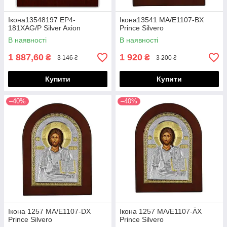
Ікона13548197 EP4-
Ікона13541 MA/E1107-BX
181XAG/P Silver Axion
Prince Silvero
В наявності
В наявності
1 887,60
1 920
₴
₴
3 146 ₴
3 200 ₴
Купити
Купити
–40%
–40%
Ікона 1257 MA/E1107-DX
Ікона 1257 MA/E1107-ÄX
Prince Silvero
Prince Silvero