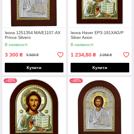
Ікона 1251354 MA/E1107-AX
Ікона Haver EP3-181XAG/P
Prince Silvero
Silver Axion
В наявності
В наявності
3 300
1 234,80
₴
₴
5 500 ₴
2 058 ₴
Купити
Купити
–40%
–40%