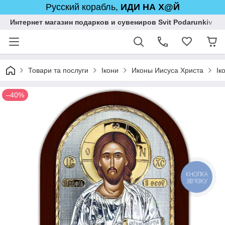
Русский корабль,
ИДИ НА Х@Й
Интернет магазин подарков и сувениров Svit Podarunkiv
Товари та послуги
Ікони
Иконы Иисуса Христа
Ік
–40%
КНОПКА
ЗВ'ЯЗКУ