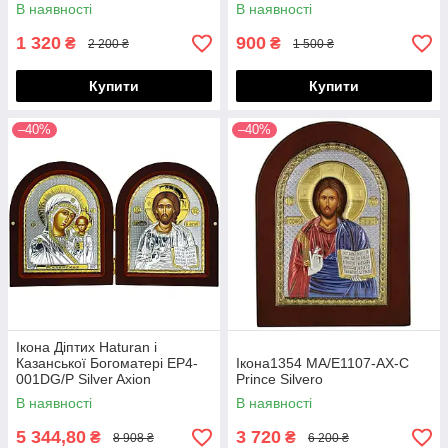
В наявності
В наявності
1 320
900
₴
₴
2 200 ₴
1 500 ₴
Купити
Купити
–40%
–40%
Ікона Діптих Haturan і
Казанської Богоматері EP4-
Ікона1354 MA/E1107-AX-C
001DG/P Silver Axion
Prince Silvero
В наявності
В наявності
5 344,80
3 720
₴
₴
8 908 ₴
6 200 ₴