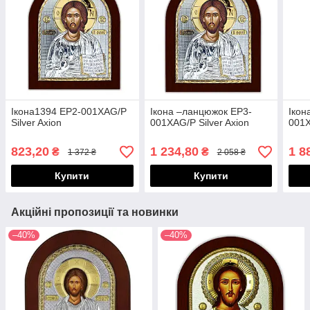
Ікона1394 EP2-001XAG/P
Ікона –ланцюжок EP3-
Ікон
Silver Axion
001XAG/P Silver Axion
001X
823,20
1 234,80
1 8
₴
₴
1 372 ₴
2 058 ₴
Купити
Купити
Акційні пропозиції та новинки
–40%
–40%