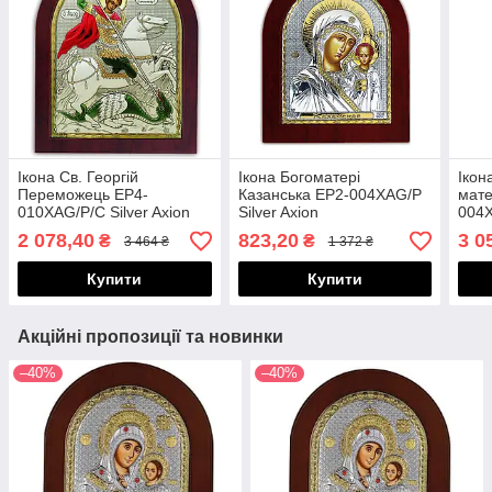
Ікона Св. Георгій
Ікона Богоматері
Ікон
Переможець EP4-
Казанська EP2-004XAG/P
мате
010XAG/P/C Silver Axion
Silver Axion
004X
2 078,40
823,20
3 0
₴
₴
3 464 ₴
1 372 ₴
Купити
Купити
Акційні пропозиції та новинки
–40%
–40%