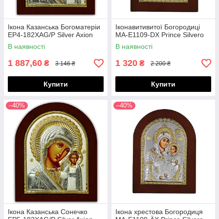
Ікона Казанська Богоматеріи
Іконавитивитої Богородиці
EP4-182XAG/P Silver Axion
MA-E1109-DX Prince Silvero
В наявності
В наявності
1 887,60
1 320
₴
₴
3 146 ₴
2 200 ₴
Купити
Купити
–40%
–40%
Ікона Казанська Сонечко
Ікона хрестова Богородиця