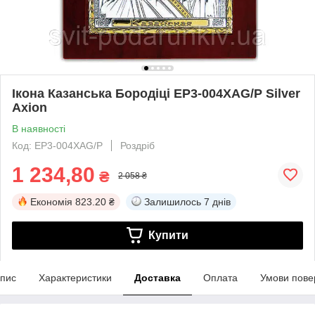
Ікона Казанська Бородіці EP3-004XAG/P Silver
Axion
В наявності
Код: EP3-004XAG/P
Роздріб
1 234,80
₴
2 058 ₴
Економія
823.20 ₴
Залишилось
7 днів
Купити
пис
Характеристики
Доставка
Оплата
Умови пове