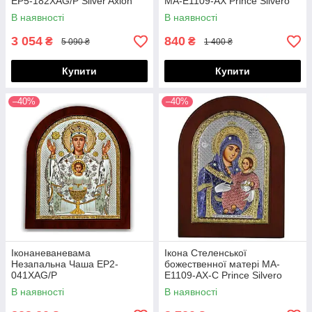
EP5-182XAG/P Silver Axion
MA-E1109-ÄX Prince Silvero
В наявності
В наявності
3 054
840
₴
₴
5 090 ₴
1 400 ₴
Купити
Купити
–40%
–40%
Іконаневаневама
Ікона Стеленської
Незапальна Чаша EP2-
божественної матері MA-
041XAG/P
E1109-AX-C Prince Silvero
В наявності
В наявності