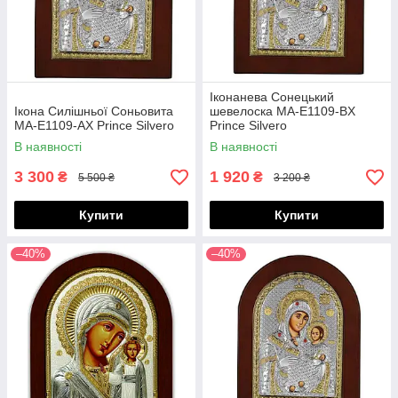
Іконанева Сонецький
Ікона Силішньої Соньовита
шевелоска MA-E1109-BX
МА-E1109-AX Prince Silvero
Prince Silvero
В наявності
В наявності
3 300
1 920
₴
₴
5 500 ₴
3 200 ₴
Купити
Купити
–40%
–40%