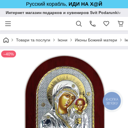
Русский корабль,
ИДИ НА Х@Й
Интернет магазин подарков и сувениров Svit Podarunkiv
Товари та послуги
Ікони
Иконы Божией матери
І
–40%
КНОПКА
ЗВ'ЯЗКУ