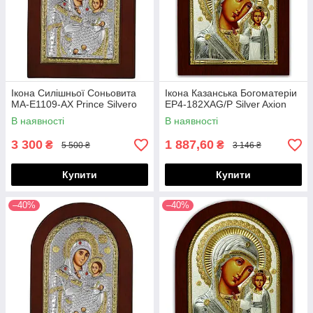
Ікона Силішньої Соньовита
Ікона Казанська Богоматеріи
МА-E1109-AX Prince Silvero
EP4-182XAG/P Silver Axion
В наявності
В наявності
3 300
1 887,60
₴
₴
5 500 ₴
3 146 ₴
Купити
Купити
–40%
–40%