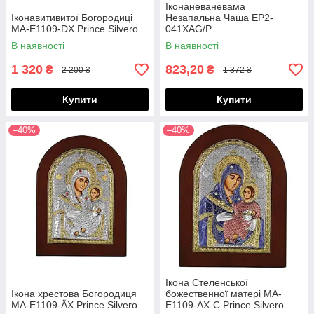
Іконаневаневама
Іконавитивитої Богородиці
Незапальна Чаша EP2-
MA-E1109-DX Prince Silvero
041XAG/P
В наявності
В наявності
1 320
823,20
₴
₴
2 200 ₴
1 372 ₴
Купити
Купити
–40%
–40%
Ікона Стеленської
Ікона хрестова Богородиця
божественної матері MA-
MA-E1109-ÄX Prince Silvero
E1109-AX-C Prince Silvero