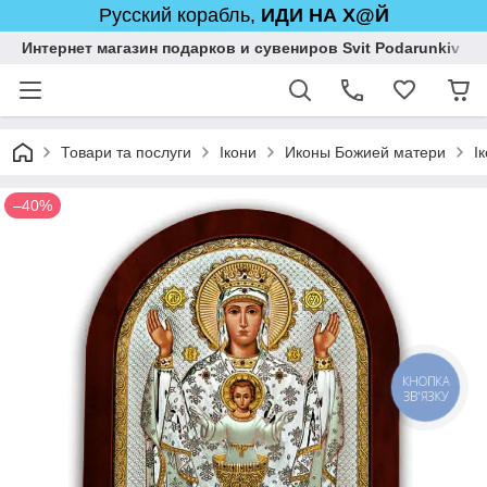
Русский корабль,
ИДИ НА Х@Й
Интернет магазин подарков и сувениров Svit Podarunkiv
Товари та послуги
Ікони
Иконы Божией матери
І
–40%
КНОПКА
ЗВ'ЯЗКУ