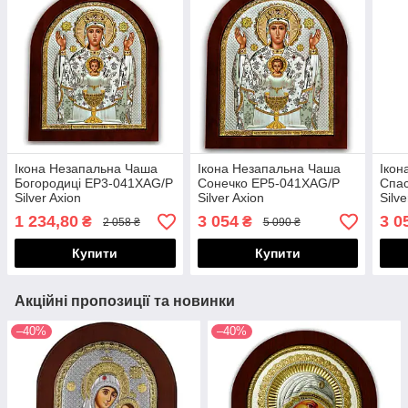
Ікона Незапальна Чаша
Ікона Незапальна Чаша
Ікон
Богородиці EP3-041XAG/P
Сонечко EP5-041XAG/P
Спа
Silver Axion
Silver Axion
Silve
1 234,80
3 054
3 0
₴
₴
2 058 ₴
5 090 ₴
Купити
Купити
Акційні пропозиції та новинки
–40%
–40%