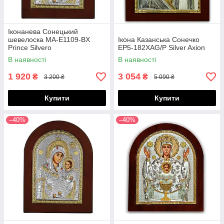
Іконанева Сонецький
шевелоска MA-E1109-BX
Ікона Казанська Сонечко
Prince Silvero
EP5-182XAG/P Silver Axion
В наявності
В наявності
1 920
3 054
₴
₴
3 200 ₴
5 090 ₴
Купити
Купити
–40%
–40%