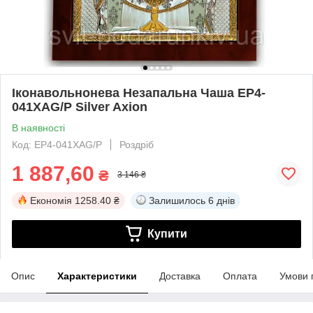
Іконавольнонева Незапальна Чаша EP4-
041XAG/P Silver Axion
В наявності
Код: EP4-041XAG/P
Роздріб
1 887,60
₴
3 146 ₴
Економія
1258.40 ₴
Залишилось
6 днів
Купити
Опис
Характеристики
Доставка
Оплата
Умови 