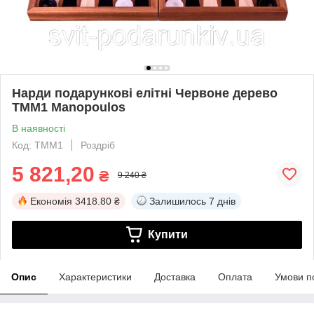
Нарди подарункові елітні Червоне дерево
TMM1 Manopoulos
В наявності
Код: TMM1
Роздріб
5 821,20
₴
9 240 ₴
Економія
3418.80 ₴
Залишилось
7 днів
Купити
Опис
Характеристики
Доставка
Оплата
Умови п