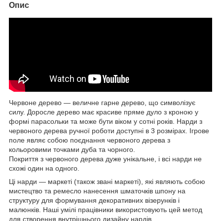
Опис
Червоне дерево — величне гарне дерево, що символізує
силу. Доросле дерево має красиве пряме дуло з кроною у
формі парасольки та може бути віком у сотні років. Нарди з
червоного дерева ручної роботи доступні в 3 розмірах. Ігрове
поле являє собою поєднання червоного дерева з
кольоровими точками дуба та чорного.
Покриття з червоного дерева дуже унікальне, і всі нарди не
схожі один на одного.
Ці нарди — маркеті (також звані маркеті), які являють собою
мистецтво та ремесло нанесення шматочків шпону на
структуру для формування декоративних візерунків і
малюнків. Наші умілі працівники використовують цей метод
для створення внутрішнього дизайну нардів.