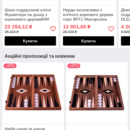
Шахи подарункові елітні
Нарди ексклюзивні з
Домі
Мушкетери на дошці з
елітного коркового дерева
пода
кореневого дерева84M
горіх BFF1 Manopoulos
DLE
431RS Italfama
22 254,12
12 801,60
4 2
₴
₴
35 324 ₴
20 320 ₴
6 809
Купити
Купити
Акційні пропозиції та новинки
–37%
–37%
Набір шахів та нарди