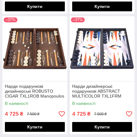
Купити
Купити
–37%
–37%
Нарди подарункові
Нарди дизайнерські
дизайнерські ROBUSTO
подарункові ABSTRACT
CIGAR TXL1ROB Manopoulos
MULTICOLOR TXL1FRM
Manopoulos
В наявності
В наявності
4 725
4 725
₴
₴
7 500 ₴
7 500 ₴
Купити
Купити