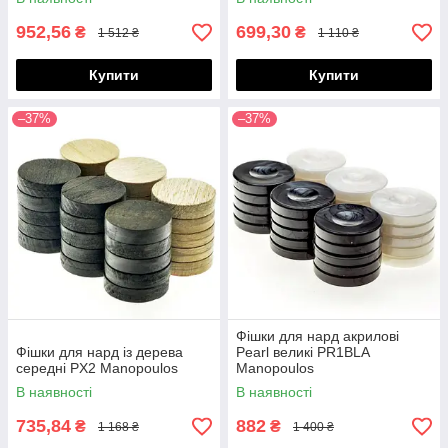
952,56
699,30
₴
₴
1 512 ₴
1 110 ₴
Купити
Купити
–37%
–37%
Фішки для нард акрилові
Фішки для нард із дерева
Pearl великі PR1BLA
середні PX2 Manopoulos
Manopoulos
В наявності
В наявності
735,84
882
₴
₴
1 168 ₴
1 400 ₴