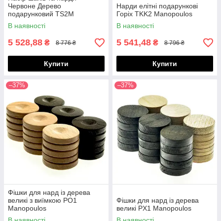
Червоне Дерево
Нарди елітні подарункові
подарунковий TS2M
Горіх TKK2 Manopoulos
Manopoulos
В наявності
В наявності
5 528,88
5 541,48
₴
₴
8 776 ₴
8 796 ₴
Купити
Купити
–37%
–37%
Фішки для нард із дерева
великі з виїмкою PO1
Фішки для нард із дерева
Manopoulos
великі PX1 Manopoulos
В наявності
В наявності