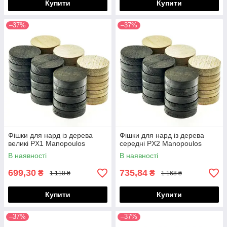
Купити
Купити
–37%
–37%
Фішки для нард із дерева
Фішки для нард із дерева
великі PX1 Manopoulos
середні PX2 Manopoulos
В наявності
В наявності
699,30
735,84
₴
₴
1 110 ₴
1 168 ₴
Купити
Купити
–37%
–37%