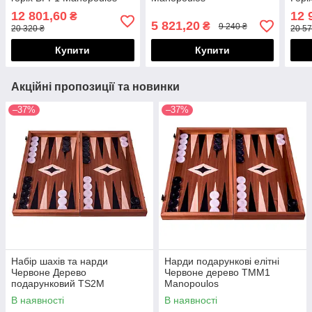
Man
12 801,60
12 
₴
5 821,20
₴
9 240 ₴
20 320 ₴
20 57
Купити
Купити
Акційні пропозиції та новинки
–37%
–37%
Набір шахів та нарди
Нарди подарункові елітні
Червоне Дерево
Червоне дерево TMM1
подарунковий TS2M
Manopoulos
Manopoulos
В наявності
В наявності