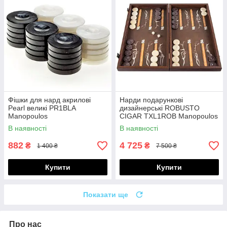
Фішки для нард акрилові
Нарди подарункові
Pearl великі PR1BLA
дизайнерські ROBUSTO
Manopoulos
CIGAR TXL1ROB Manopoulos
В наявності
В наявності
882
4 725
₴
₴
1 400 ₴
7 500 ₴
Купити
Купити
Показати ще
Про нас