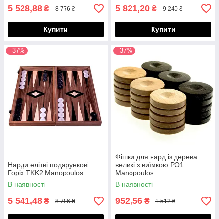
5 528,88
5 821,20
₴
₴
8 776 ₴
9 240 ₴
Купити
Купити
–37%
–37%
Фішки для нард із дерева
Нарди елітні подарункові
великі з виїмкою PO1
Горіх TKK2 Manopoulos
Manopoulos
В наявності
В наявності
5 541,48
952,56
₴
₴
8 796 ₴
1 512 ₴