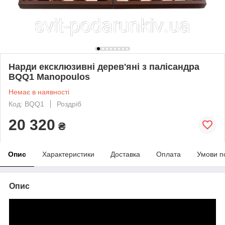
Нарди ексклюзивні дерев'яні з палісандра
BQQ1 Manopoulos
Немає в наявності
Код: BQQ1
Роздріб
20 320
₴
Опис
Характеристики
Доставка
Оплата
Умови п
Опис