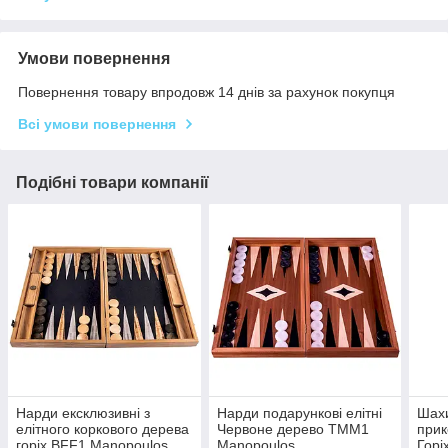
Умови повернення
Повернення товару впродовж 14 днів за рахунок покупця
Всі умови повернення
Подібні товари компанії
Нарди ексклюзивні з
Нарди подарункові елітні
Шахи
елітного коркового дерева
Червоне дерево TMM1
прик
горіх BFF1 Manopoulos
Manopoulos
Гор