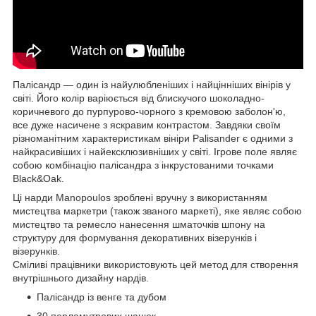
Палісандр — один із найулюбленіших і найцінніших вінірів у
світі. Його колір варіюється від блискучого шоколадно-
коричневого до пурпурово-чорного з кремовою заболон'ю,
все дуже насичене з яскравим контрастом. Завдяки своїм
різноманітним характеристикам вініри Palisander є одними з
найкрасивіших і найексклюзивніших у світі. Ігрове поле являє
собою комбінацію палісандра з інкрустованими точками
Black&Oak.
Ці нарди Manopoulos зроблені вручну з використанням
мистецтва маркетри (також званого маркеті), яке являє собою
мистецтво та ремесло нанесення шматочків шпону на
структуру для формування декоративних візерунків і
візерунків.
Сміливі працівники використовують цей метод для створення
внутрішнього дизайну нардів.
Палісандр із венге та дубом
30 перламутрових шашок