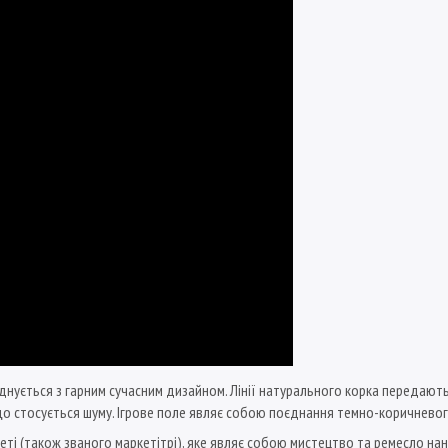
нується з гарним сучасним дизайном. Лінії натурального корка передають 
 що стосується шуму. Ігрове поле являє собою поєднання темно-коричневог
еті (також званого маркетітрі), яке являє собою мистецтво та ремесло н