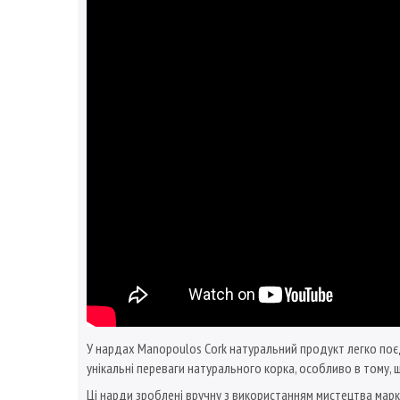
У нардах Manopoulos Cork натуральний продукт легко поєд
унікальні переваги натурального корка, особливо в тому,
Ці нарди зроблені вручну з використанням мистецтва марк