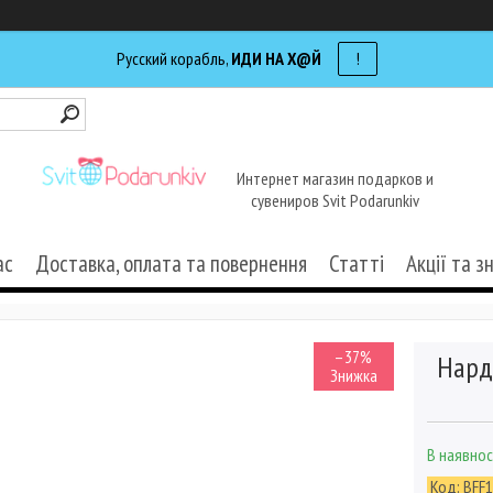
Русский корабль,
ИДИ НА Х@Й
!
Интернет магазин подарков и
сувениров Svit Podarunkiv
ас
Доставка, оплата та повернення
Статті
Акції та з
–37%
Нард
В наявнос
Код:
BFF1