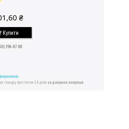
01,60 ₴
Купити
50) 396-87-88
я товару протягом 14 днів
за рахунок покупця