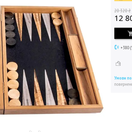
20 320 ₴
12 8
+380 (
поверненн