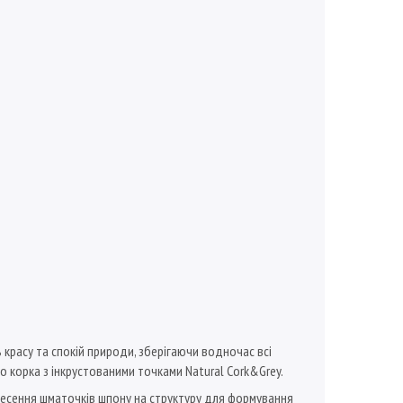
красу та спокій природи, зберігаючи водночас всі
о корка з інкрустованими точками Natural Cork&Grey.
анесення шматочків шпону на структуру для формування