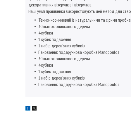
декоративних візерунків і візерунків.
Наші умілі працівники використовують цей метод для ств
Темно-коричневий із натуральними та сірими пробк
30 шашок оливкового дерева
4 кубики
1 кубик подвоєння
1 набір дерев'яних кубиків
Паковання: подарункова коробка Manopoulos
30 шашок оливкового дерева
4 кубики
1 кубик подвоєння
1 набір дерев'яних кубиків
Паковання: подарункова коробка Manopoulos