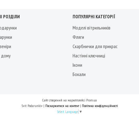
І РОЗДІЛИ
ПОПУЛЯРНІ КАТЕГОРІЇ
подарунки
Моделі вітрильників
дарунки
Фляги
веніри
Скарбнички для прикрас
 дому
Настінні ключниці
Ікони
Бокали
Сайт створений на маркетплейсі
Prom.ua
Svit Podarunkiv |
Поскаржитися на контент
|
Політика конфіденційності
Select Language
▼