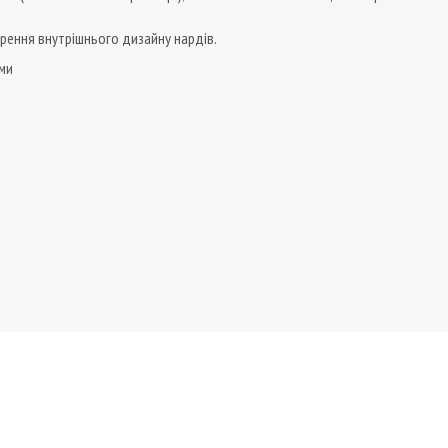
орення внутрішнього дизайну нардів.
ами