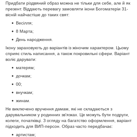
Придбати різдвяний образ можна не тільки для себе, але й як
презент. Віддають перевагу замовляти ікони Богоматеріи 31-
вісній найчастіше до таких свят:
Весілля;
8 Марта;
День народження.
Ікону зараховують до варіантів із жіночим характером. Цьому
сприяє стиль написання, а також покровильні сфери. Варіант
воліє дарувати:
матерям;
дочкам;
00;
внучкам;
жинам.
Не виключено вручення дамам, які не складаються з
дарувальником у родинних зв'язках. Це можуть бути подруги,
колеги, початківці. З огляду на багатство оформлення, варіант
підходить для ВИП-персон. Образ часто передбачає:
артистам;