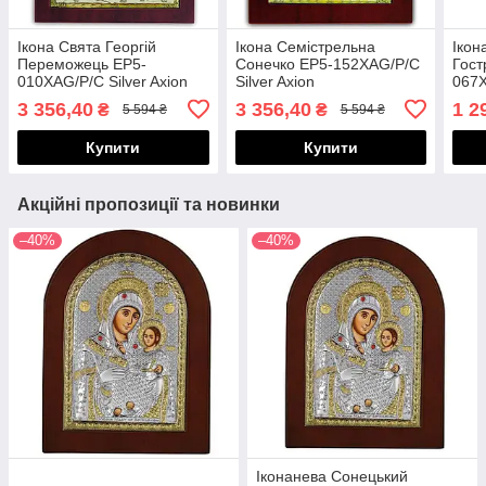
Ікона Свята Георгій
Ікона Семістрельна
Ікон
Переможець EP5-
Сонечко EP5-152XAG/P/C
Гост
010XAG/P/C Silver Axion
Silver Axion
067X
3 356,40
3 356,40
1 2
₴
₴
5 594 ₴
5 594 ₴
Купити
Купити
Акційні пропозиції та новинки
–40%
–40%
Іконанева Сонецький