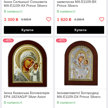
Ікона Силішньої Соньовита
шевелоска MA-E1109-BX
МА-E1109-AX Prince Silvero
Prince Silvero
В наявності
В наявності
3 300
1 920
₴
₴
5 500 ₴
3 200 ₴
Купити
Купити
–40%
–40%
Ікона Казанська Богоматеріи
Іконавитивитої Богородиці
EP4-182XAG/P Silver Axion
MA-E1109-DX Prince Silvero
В наявності
В наявності