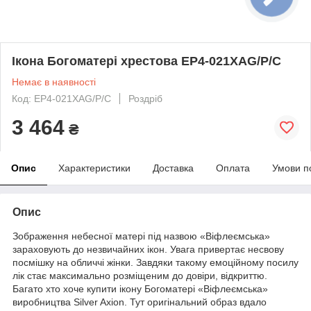
Ікона Богоматері хрестова EP4-021XAG/P/C
Немає в наявності
Код: EP4-021XAG/P/C
Роздріб
3 464
₴
Опис
Характеристики
Доставка
Оплата
Умови п
Опис
Зображення небесної матері під назвою «Віфлеємська»
зараховують до незвичайних ікон. Увага привертає несвову
посмішку на обличчі жінки. Завдяки такому емоційному посилу
лік стає максимально розміщеним до довіри, відкриттю.
Багато хто хоче купити ікону Богоматері «Віфлеємська»
виробництва Silver Axion. Тут оригінальний образ вдало