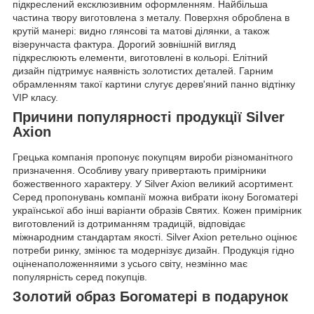
підкреслений ексклюзивним оформленням. Найбільша
частина твору виготовлена з металу. Поверхня оброблена в
крутій манері: видно глянсові та матові ділянки, а також
візерунчаста фактура. Дорогий зовнішній вигляд
підкреслюють елементи, виготовлені в кольорі. Елітний
дизайн підтримує наявність золотистих деталей. Гарним
обрамленням такої картини слугує дерев'яний панно відтінку
VIP класу.
Причини популярності продукції Silver
Axion
Грецька компанія пропонує покупцям вироби різноманітного
призначення. Особливу увагу привертають примірники
божественного характеру. У Silver Axion великий асортимент.
Серед пропонувань компанії можна вибрати ікону Богоматері
української або інші варіанти образів Святих. Кожен примірник
виготовлений із дотриманням традицій, відповідає
міжнародним стандартам якості. Silver Axion ретельно оцінює
потреби ринку, змінює та модернізує дизайн. Продукція гідно
оціненаположенняими з усього світу, незмінно має
популярність серед покупців.
Золотий образ Богоматері в подарунок