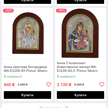
–40%
–40%
Ікона Стеленської
Ікона хрестова Богородиця
божественної матері MA-
MA-E1109-ÄX Prince Silvero
E1109-AX-C Prince Silvero
В наявності
В наявності
840
3 720
₴
₴
1 400 ₴
6 200 ₴
Купити
Купити
Показати ще