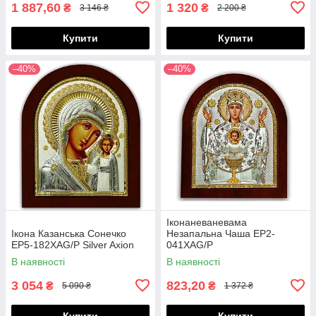
1 887,60
1 320
₴
₴
3 146 ₴
2 200 ₴
Купити
Купити
–40%
–40%
Іконаневаневама
Ікона Казанська Сонечко
Незапальна Чаша EP2-
EP5-182XAG/P Silver Axion
041XAG/P
В наявності
В наявності
3 054
823,20
₴
₴
5 090 ₴
1 372 ₴
Купити
Купити