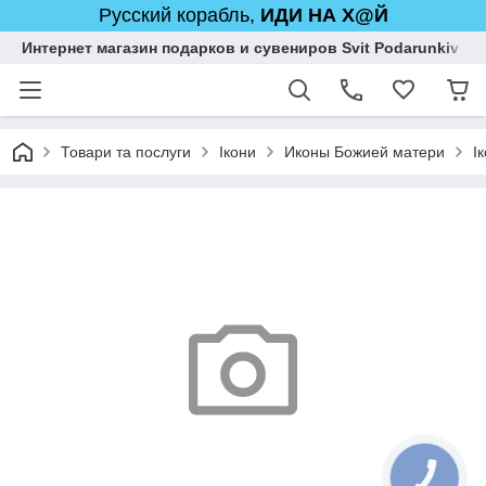
Русский корабль,
ИДИ НА Х@Й
Интернет магазин подарков и сувениров Svit Podarunkiv
Товари та послуги
Ікони
Иконы Божией матери
І