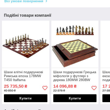
Всі умови повернення
Подібні товари компанії
Шахи елітні подарункові
Шахи подарункові Грецька
Шах
Римська епоха 178MW
міфологія у футлярі з
екск
T450 Italfama
дерева 180MW 280BW
пода
Italfama
S33
25 735,50
14 096,88
17 
₴
₴
40 850 ₴
22 376 ₴
27 38
Купити
Купити