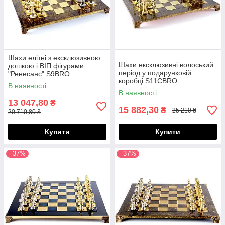
Шахи елітні з ексклюзивною
Шахи ексклюзивні волоський
дошкою і ВІП фігурами
період у подарунковій
"Ренесанс" S9BRO
коробці S11CBRO
В наявності
В наявності
13 047,80
₴
15 882,30
₴
25 210 ₴
20 710,80 ₴
Купити
Купити
–37%
–37%