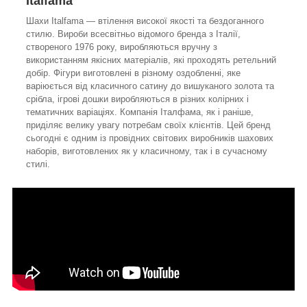
Italfama
Шахи Italfama — втілення високої якості та бездоганного
стилю. Вироби всесвітньо відомого бренда з Італії,
створеного 1976 року, виробляються вручну з
використанням якісних матеріалів, які проходять ретельний
добір. Фігури виготовлені в різному оздобленні, яке
варіюється від класичного сатину до вишуканого золота та
срібла, ігрові дошки виробляються в різних колірних і
тематичних варіаціях. Компанія Італфама, як і раніше,
приділяє велику увагу потребам своїх клієнтів. Цей бренд
сьогодні є одним із провідних світових виробників шахових
наборів, виготовлених як у класичному, так і в сучасному
стилі.