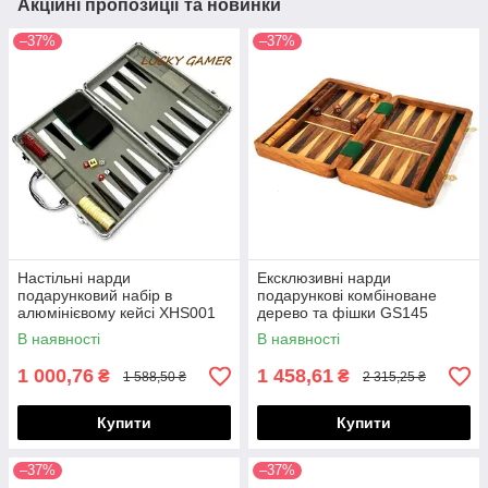
Акційні пропозиції та новинки
–37%
–37%
Настільні нарди
Ексклюзивні нарди
подарунковий набір в
подарункові комбіноване
алюмінієвому кейсі XHS001
дерево та фішки GS145
В наявності
В наявності
1 000,76
1 458,61
₴
₴
1 588,50 ₴
2 315,25 ₴
Купити
Купити
–37%
–37%