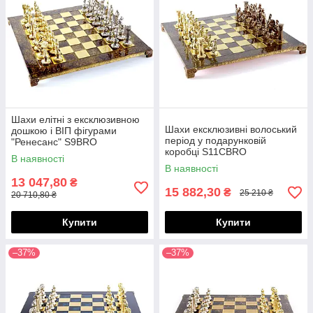
Шахи елітні з ексклюзивною
Шахи ексклюзивні волоський
дошкою і ВІП фігурами
період у подарунковій
"Ренесанс" S9BRO
коробці S11CBRO
В наявності
В наявності
13 047,80
₴
15 882,30
₴
25 210 ₴
20 710,80 ₴
Купити
Купити
–37%
–37%