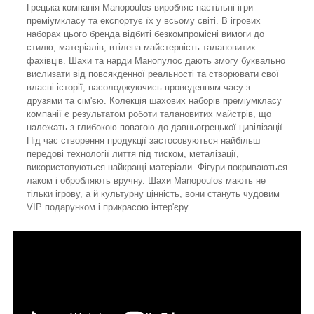
Грецька компанія Manopoulos виробляє настільні ігри
преміумкласу та експортує їх у всьому світі. В ігрових
наборах цього бренда відбиті безкомпромісні вимоги до
стилю, матеріалів, втілена майстерність талановитих
фахівців. Шахи та нарди Манопулос дають змогу буквально
вислизати від повсякденної реальності та створювати свої
власні історії, насолоджуючись проведенням часу з
друзями та сім'єю. Колекція шахових наборів преміумкласу
компанії є результатом роботи талановитих майстрів, що
належать з глибокою повагою до давньогрецької цивілізації.
Під час створення продукції застосовуються найбільш
передові технології лиття під тиском, металізації,
використовуються найкращі матеріали. Фігури покриваються
лаком і обробляють вручну. Шахи Manopoulos мають не
тільки ігрову, а й культурну цінність, вони стануть чудовим
VIP подарунком і прикрасою інтер'єру.