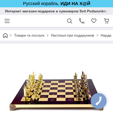
Русский корабль,
ИДИ НА Х@Й
Интернет магазин подарков и сувениров Svit Podarunkiv
Товари та послуги
Настільні ігри подарункові
Нарди,