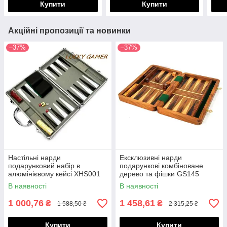
Купити
Купити
Акційні пропозиції та новинки
–37%
–37%
Настільні нарди
Ексклюзивні нарди
подарунковий набір в
подарункові комбіноване
алюмінієвому кейсі XHS001
дерево та фішки GS145
В наявності
В наявності
1 000,76
1 458,61
₴
₴
1 588,50 ₴
2 315,25 ₴
Купити
Купити