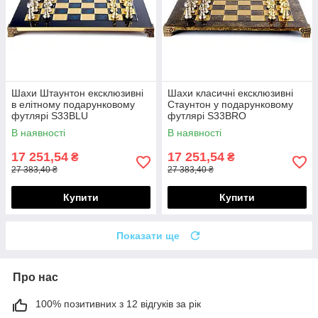
Шахи Штаунтон ексклюзивні
Шахи класичні ексклюзивні
в елітному подарунковому
Стаунтон у подарунковому
футлярі S33BLU
футлярі S33BRO
В наявності
В наявності
17 251,54
17 251,54
₴
₴
27 383,40 ₴
27 383,40 ₴
Купити
Купити
Показати ще
Про нас
100% позитивних з 12 відгуків за рік