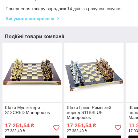
Повернення товару впродовж 14 днів за рахунок покупця
Всі умови повернення
Подібні товари компанії
Шахи Мушкетери
Шахи Греко Римський
Шахи
S12CRED Manopoulos
період S11BBLUE
пер
Manopoulos
Man
17 251,54
17 251,54
11 
₴
₴
27 383,40 ₴
27 383,40 ₴
17 93