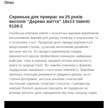
Опис
Скринька для прикрас на 25 років
весілля "Дерево життя" 18х13 Valenti
6128-2
Італійська компанія Valenti є всесвітньо відомим виробником
ексклюзивних виробів для декору інтер'єру в класичному та
в сучасному стилі. Продукція цього бренда вирізняється
бездоганним стилем, сучасним витонченим дизайном і
високою якістю. Усі процеси виробництва товарів
виконуються вручну професійною командою найкращих
майстрів, тому в кожному предметі втілені елегантність,
краса та традиції Італії. Всі вироби упаковані у фірмове
подарункове паковання з логотипом Valenti&Co. Виробник
пропонує покупцям різноманітні предмети декору, як-от
стильні фоторамки, весільні альбоми, елегантний
настільний годинник, інтер'єрні статуетки. Сувеніри від
компанії Валенті ідеально підходять як подарунок на
річницю весілля, день народження або іншу значущу подію.