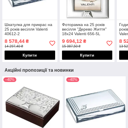
Шкатулка для прикрас на
Фоторамка на 25 років
Годи
25 років весілля Valenti
весілля "Дерево Життя"
рокі
40612-2
18х24 Valenti 656-5L
Vale
8 578,44
9 694,12
8 5
₴
₴
14 297,40 ₴
15 387,50 ₴
13 52
Купити
Купити
Акційні пропозиції та новинки
–40%
–40%