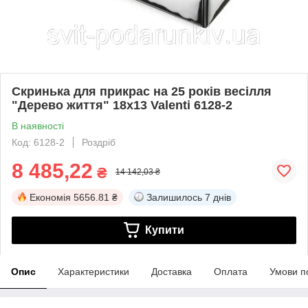
Скринька для прикрас на 25 років весілля
"Дерево життя" 18х13 Valenti 6128-2
В наявності
Код: 6128-2
Роздріб
8 485,22
₴
14 142,03 ₴
Економія
5656.81 ₴
Залишилось
7 днів
Купити
Опис
Характеристики
Доставка
Оплата
Умови п