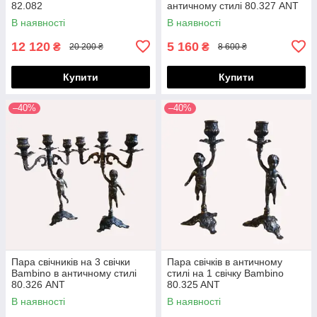
82.082
античному стилі 80.327 ANT
В наявності
В наявності
12 120
5 160
₴
₴
20 200 ₴
8 600 ₴
Купити
Купити
–40%
–40%
Пара свічників на 3 свічки
Пара свічків в античному
Bambino в античному стилі
стилі на 1 свічку Bambino
80.326 ANT
80.325 ANT
В наявності
В наявності