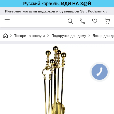
Русский корабль,
ИДИ НА Х@Й
Интернет магазин подарков и сувениров Svit Podarunkiv
Товари та послуги
Подарунки для дому
Декор для до