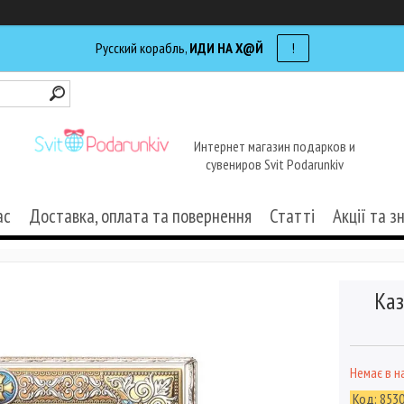
Русский корабль,
ИДИ НА Х@Й
!
Интернет магазин подарков и
сувениров Svit Podarunkiv
ас
Доставка, оплата та повернення
Статті
Акції та з
Каз
Немає в н
Код:
8530