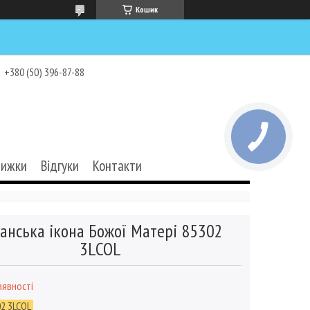
Кошик
+380 (50) 396-87-88
нижки
Відгуки
Контакти
анська ікона Божої Матері 85302
3LCOL
аявності
2 3LCOL