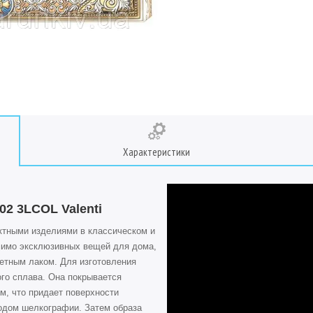
Характеристики
2 3LCOL Valenti
ктными изделиями в классическом и
омимо эксклюзивных вещей для дома,
етным лаком. Для изготовления
го сплава. Она покрывается
м, что придает поверхности
тодом шелкографии. Затем образа