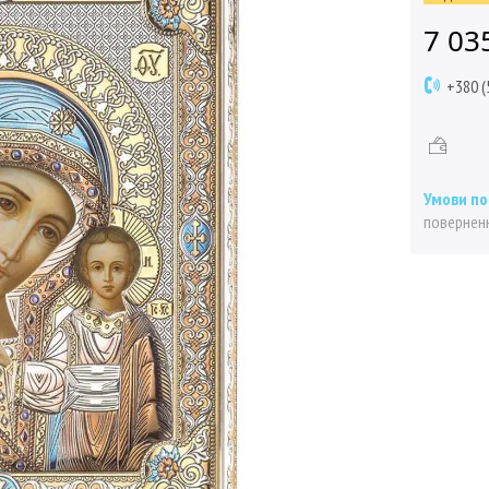
7 03
+380 (
поверненн