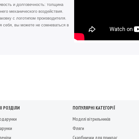
ивость и долговечность: толщина
него механического воздействия.
ковку с логотипом производителя.
я себя, вы можете не сомневаться в
І РОЗДІЛИ
ПОПУЛЯРНІ КАТЕГОРІЇ
подарунки
Моделі вітрильників
дарунки
Фляги
веніри
Скарбнички для прикрас