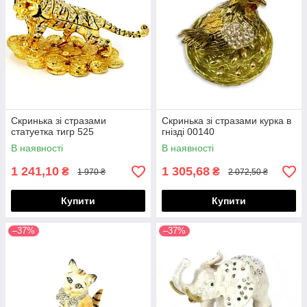
Скринька зі стразами
Скринька зі стразами курка в
статуетка тигр 525
гнізді 00140
В наявності
В наявності
1 241,10
1 305,68
₴
₴
1 970 ₴
2 072,50 ₴
Купити
Купити
–37%
–37%