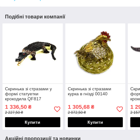
Подібні товари компанії
Скринька зі стразами у
Скринька зі стразами
Скри
формі статуетки
курка в гнізді 00140
форм
крокодила QF817
крок
1 336,50
1 305,68
1 2
₴
₴
2 227,50 ₴
2 072,50 ₴
2 157
Купити
Купити
Акційні пропозиції та новинки