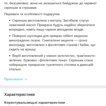
то, безсумнівно, вона не залишиться байдужою до чарівної
скриньки зі стразами.
Переваги та особливості подарунка
Скринька виготовлена з металу. Застібкою слугує
невеликий магніт. Прикраси будуть надійно зберігатися
всередині, навіть якщо скриня випадково впаде.
Поверхні шухлядка для прикрас оббиті ажурною
виноградною лозою. Симпатичні акценти — гроно
винограду, виготовлені з фіолетових стразів і бабка, що
сидить на кришці.
Виріб виготовлений у ніжних золотистих, трав'янисто-
зелених, бузкових і фіолетових тонах. Скринька стане
найкращою прикрасою туалетного столика в дамській
спальні.
Приховати
Характеристики
Користувальницькі характеристики