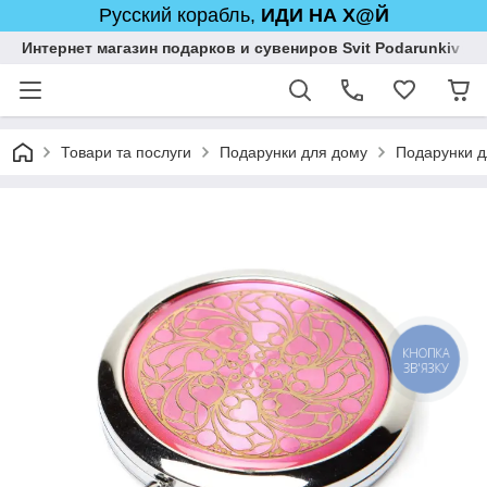
Русский корабль,
ИДИ НА Х@Й
Интернет магазин подарков и сувениров Svit Podarunkiv
Товари та послуги
Подарунки для дому
Подарунки д
КНОПКА
ЗВ'ЯЗКУ