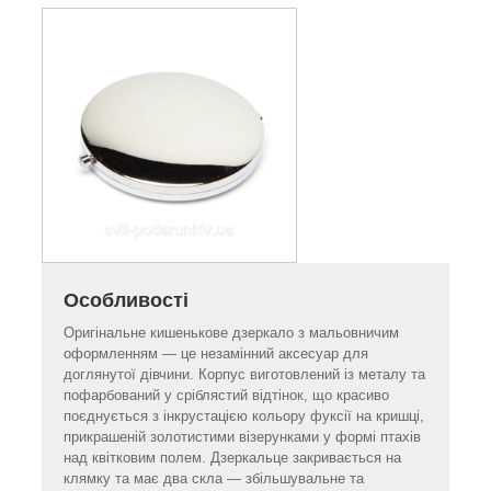
Особливості
Оригінальне кишенькове дзеркало з мальовничим
оформленням — це незамінний аксесуар для
доглянутої дівчини. Корпус виготовлений із металу та
пофарбований у сріблястий відтінок, що красиво
поєднується з інкрустацією кольору фуксії на кришці,
прикрашеній золотистими візерунками у формі птахів
над квітковим полем. Дзеркальце закривається на
клямку та має два скла — збільшувальне та