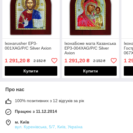
Іконаrusher EP3-
ІконаБоже мата Казанська
Ікон
001XAG/P/C Silver Axion
EP3-004XAG/P/C Silver
Гост
Axion
067X
1 291,20
1 291,20
1 2
₴
₴
2 152 ₴
2 152 ₴
Купити
Купити
Про нас
100% позитивних з 12 відгуків за рік
Працює з 11.12.2014
м. Київ
вул. Куренівська, 5/7, Київ, Україна