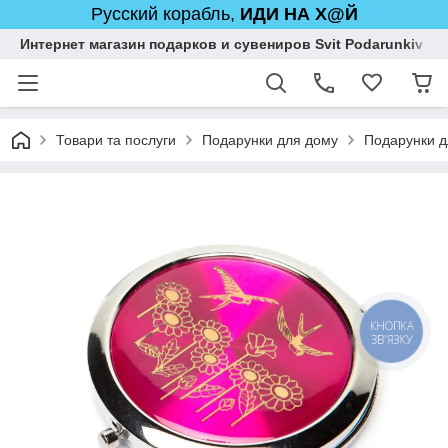
Русский корабль,
ИДИ НА Х@Й
Интернет магазин подарков и сувениров Svit Podarunkiv
Товари та послуги
Подарунки для дому
Подарунки д
КНОПКА
ЗВ'ЯЗКУ