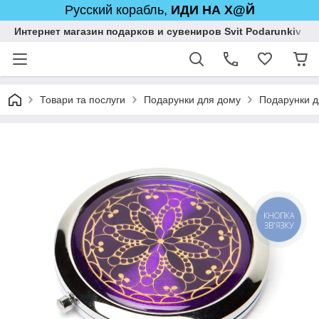
Русский корабль,
ИДИ НА Х@Й
Интернет магазин подарков и сувениров Svit Podarunkiv
Товари та послуги
Подарунки для дому
Подарунки д
КНОПКА
ЗВ'ЯЗКУ