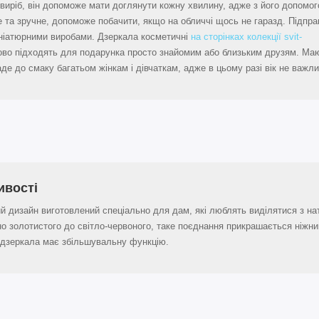
виріб, він допоможе мати доглянути кожну хвилину, адже з його допомо
 та зручне, допоможе побачити, якщо на обличчі щось не гаразд. Підпра
ініатюрними виробами. Дзеркала косметичні
на сторінках колекції svit-
во підходять для подарунка просто знайомим або близьким друзям. Ма
аде до смаку багатьом жінкам і дівчаткам, адже в цьому разі вік не важли
ивості
й дизайн виготовлений спеціально для дам, які люблять виділятися з нат
о золотистого до світло-червоного, таке поєднання прикрашається ніжни
дзеркала має збільшувальну функцію.