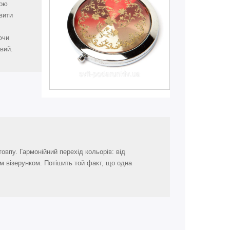
гою
вити
ючи
вий.
овпу. Гармонійний перехід кольорів: від
м візерунком. Потішить той факт, що одна