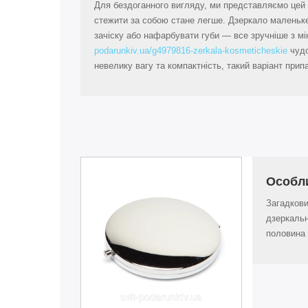
Для бездоганного вигляду, ми представляємо цей 
стежити за собою стане легше. Дзеркало маленьке
зачіску або нафарбувати губи — все зручніше з м
podarunkiv.ua/g4979816-zerkala-kosmeticheskie
чудо
невелику вагу та компактність, такий варіант прип
Особл
Загадкови
дзеркальн
половина 