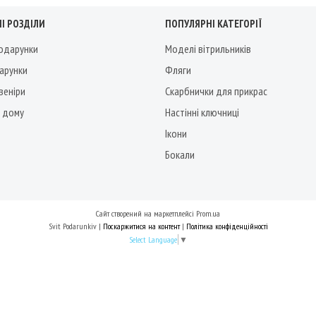
І РОЗДІЛИ
ПОПУЛЯРНІ КАТЕГОРІЇ
подарунки
Моделі вітрильників
дарунки
Фляги
веніри
Скарбнички для прикрас
 дому
Настінні ключниці
Ікони
Бокали
Сайт створений на маркетплейсі
Prom.ua
Svit Podarunkiv |
Поскаржитися на контент
|
Політика конфіденційності
Select Language
▼