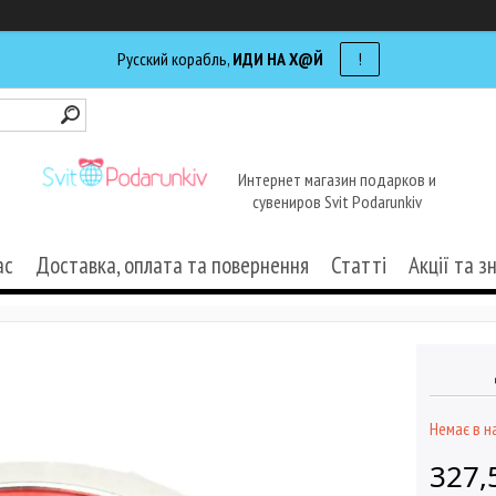
Русский корабль,
ИДИ НА Х@Й
!
Интернет магазин подарков и
сувениров Svit Podarunkiv
ас
Доставка, оплата та повернення
Статті
Акції та з
Немає в н
327,