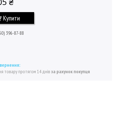
05 ₴
Купити
50) 396-87-88
я товару протягом 14 днів
за рахунок покупця