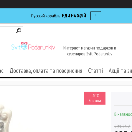
Русский корабль,
ИДИ НА Х@Й
!
Интернет магазин подарков и
сувениров Svit Podarunkiv
ас
Доставка, оплата та повернення
Статті
Акції та з
–40%
В наявнос
591,75 ₴