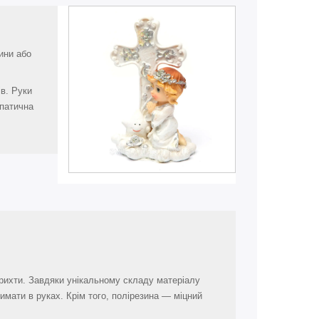
ини або
ів. Руки
мпатична
 крихти. Завдяки унікальному складу матеріалу
имати в руках. Крім того, полірезина — міцний