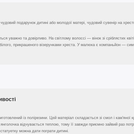
чудовий подарунок дитині або молодої матері, чудовий сувенір на хрест
ься уважно та довірливо. На світлому волоссі — вінок зі сріблястих квіт
 білого, прикрашеного візерунками хреста. У малюка є компаньйон — си
ивості
иготовлений із полірезини. Цей матеріал складається зі смол і кам'яної
 янголочка відчувається теплою, тому її завжди приємно зайвий раз потр
 статуетку можна дати пограти дитині.