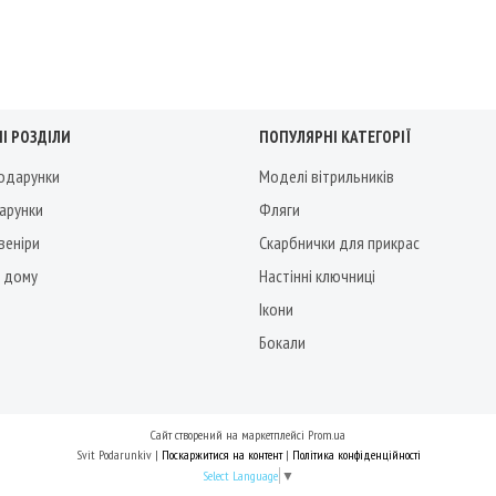
І РОЗДІЛИ
ПОПУЛЯРНІ КАТЕГОРІЇ
подарунки
Моделі вітрильників
дарунки
Фляги
веніри
Скарбнички для прикрас
 дому
Настінні ключниці
Ікони
Бокали
Сайт створений на маркетплейсі
Prom.ua
Svit Podarunkiv |
Поскаржитися на контент
|
Політика конфіденційності
Select Language
▼