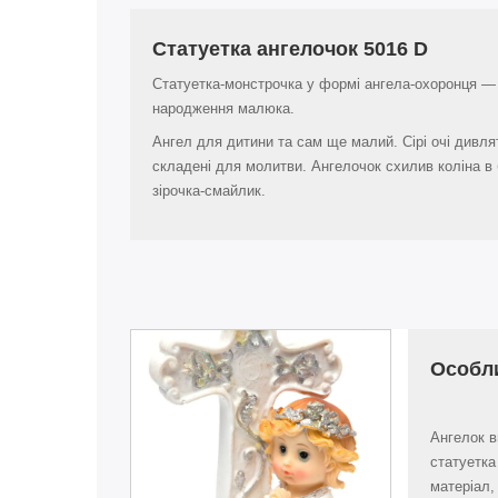
Статуетка ангелочок 5016 D
Статуетка-монстрочка у формі ангела-охоронця — 
народження малюка.
Ангел для дитини та сам ще малий. Сірі очі дивлят
складені для молитви. Ангелочок схилив коліна в
зірочка-смайлик.
Особл
Ангелок в
статуетка
матеріал,