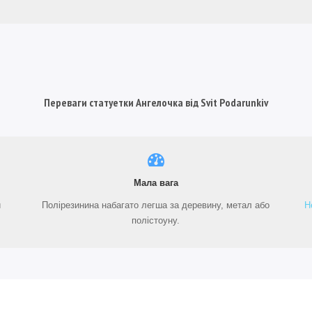
Переваги статуетки Ангелочка від Svit Podarunkiv
Мала вага
й
Полірезинина набагато легша за деревину, метал або
Н
полістоуну.