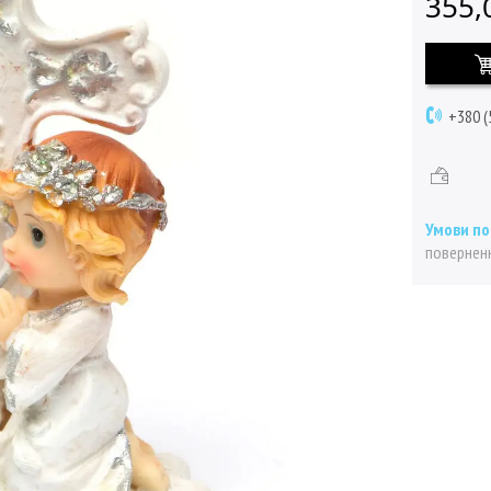
355,
+380 (
поверненн