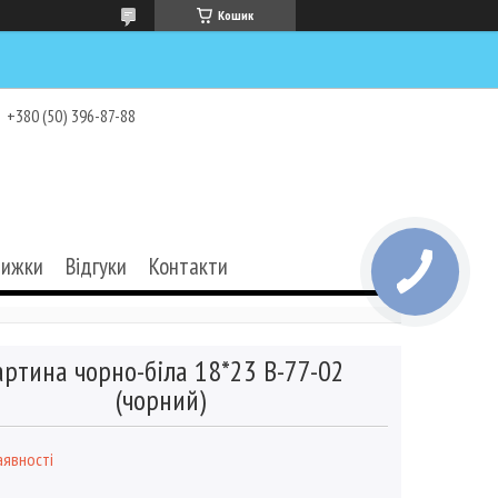
Кошик
+380 (50) 396-87-88
нижки
Відгуки
Контакти
артина чорно-біла 18*23 B-77-02
(чорний)
аявності