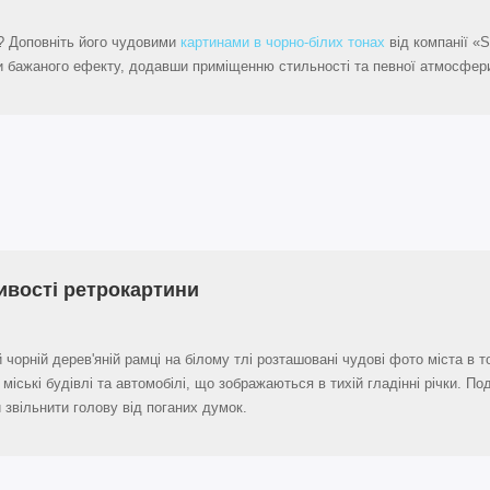
? Доповніть його чудовими
картинами в чорно-білих тонах
від компанії «S
ти бажаного ефекту, додавши приміщенню стильності та певної атмосфери
вості ретрокартини
й чорній дерев'яній рамці на білому тлі розташовані чудові фото міста в 
 міські будівлі та автомобілі, що зображаються в тихій гладінні річки. 
 звільнити голову від поганих думок.