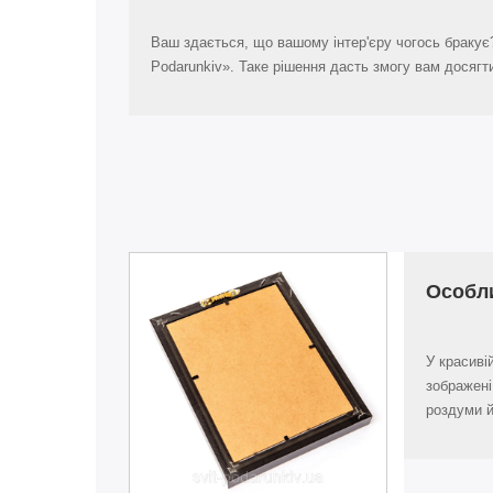
Ваш здається, що вашому інтер'єру чогось бракує
Podarunkiv». Таке рішення дасть змогу вам досяг
Особли
У красиві
зображені
роздуми й