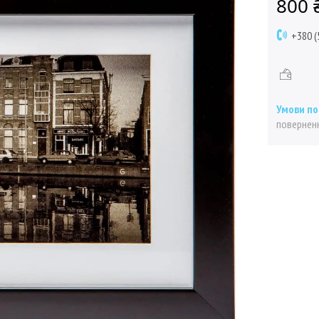
800 
+380 (
поверненн