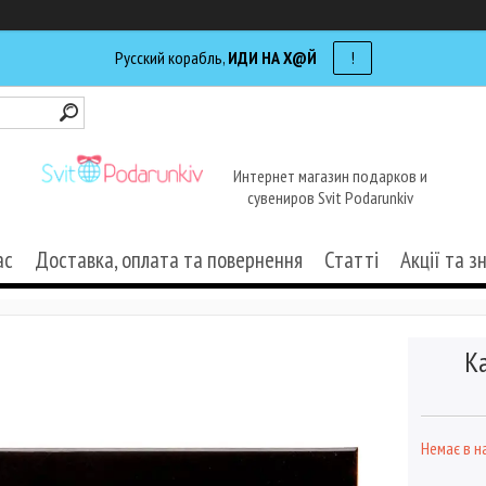
Русский корабль,
ИДИ НА Х@Й
!
Интернет магазин подарков и
сувениров Svit Podarunkiv
ас
Доставка, оплата та повернення
Статті
Акції та з
К
Немає в н