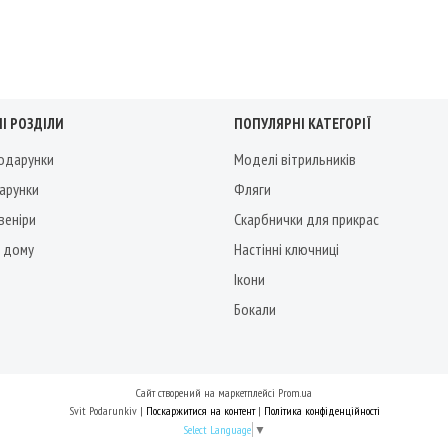
І РОЗДІЛИ
ПОПУЛЯРНІ КАТЕГОРІЇ
подарунки
Моделі вітрильників
дарунки
Фляги
веніри
Скарбнички для прикрас
 дому
Настінні ключниці
Ікони
Бокали
Сайт створений на маркетплейсі
Prom.ua
Svit Podarunkiv |
Поскаржитися на контент
|
Політика конфіденційності
Select Language
▼