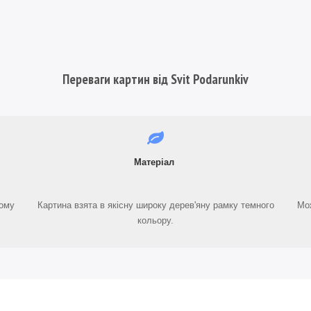
Переваги картин від Svit Podarunkiv
Матеріал
ному
Картина взята в якісну широку дерев'яну рамку темного
Мож
кольору.