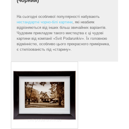
(чорний)
На сьогодні особливої популярності набувають
нестандартні чорно-білі картини
, які неабияк
відрізняються від інших більш звичайних варіантів.
Чудовим прикладом такого мистецтва є ці чудові
картини від компанії «Svit Podarunkiv». Їх головною
відмінністю, особливо цього прекрасного примірника,
є стилізованість під «старину».