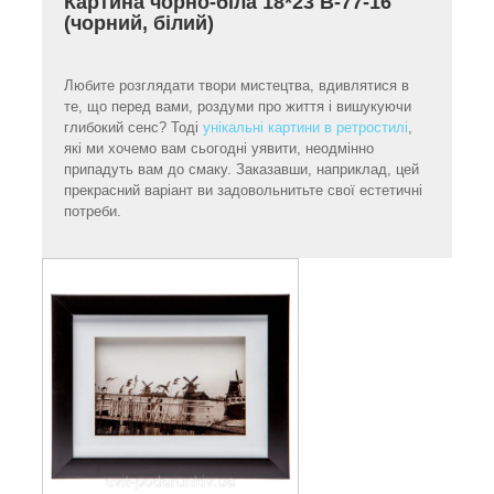
Картина чорно-біла 18*23 B-77-16
(чорний, білий)
Любите розглядати твори мистецтва, вдивлятися в
те, що перед вами, роздуми про життя і вишукуючи
глибокий сенс? Тоді
унікальні картини в ретростилі
,
які ми хочемо вам сьогодні уявити, неодмінно
припадуть вам до смаку. Заказавши, наприклад, цей
прекрасний варіант ви задовольнитьте свої естетичні
потреби.