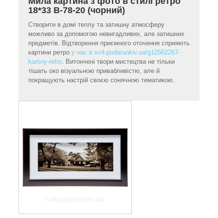
Мила картина з фото в стилі ретро
18*33 B-78-20 (чорний)
Створити в домі теплу та затишну атмосферу
можливо за допомогою невигадливих, але затишних
предметів. Відтворення приємного оточення сприяють
картини ретро
у нас в svit-podarunkiv.ua/g12562267-
kartiny-retro
. Витончені твори мистецтва не тільки
тішать око візуальною привабливістю, але й
покращують настрій своєю сонячною тематикою.