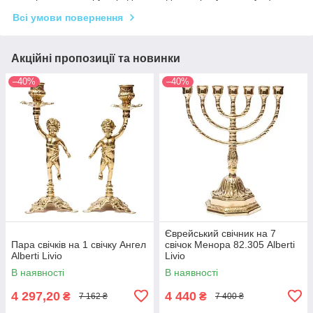
Всі умови повернення
Акційні пропозиції та новинки
–40%
–40%
Єврейський свічник на 7
Пара свічків на 1 свічку Ангел
свічок Менора 82.305 Alberti
Alberti Livio
Livio
В наявності
В наявності
4 297,20
4 440
₴
₴
7 162 ₴
7 400 ₴