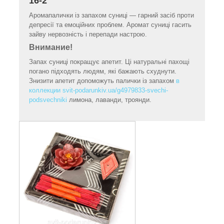
16-2
Аромапалички із запахом суниці — гарний засіб проти
депресії та емоційних проблем. Аромат суниці гасить
зайву нервозність і перепади настрою.
Внимание!
Запах суниці покращує апетит. Ці натуральні пахощі
погано підходять людям, які бажають схуднути.
Знизити апетит допоможуть палички із запахом
в
коллекции svit-podarunkiv.ua/g4979833-svechi-
podsvechniki
лимона, лаванди, троянди.