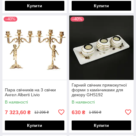
Купити
Купити
–40%
–40%
Гарний свічник прямокутної
Пара свічників на 3 свічки
форми з камінчиками для
Ангел Alberti Livio
декору GHS192
В наявності
В наявності
7 323,60
630
₴
₴
12 206 ₴
1 050 ₴
Купити
Купити