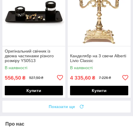
Оригінальний свічник із
двома частинами різного
Канделябр на 3 свечи Alberti
розміру YS0513
Livio Classic
В наявності
В наявності
556,50
4 335,60
₴
₴
927,50 ₴
7 226 ₴
Купити
Купити
Показати ще
Про нас