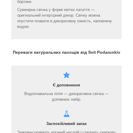
бортики.
Сувенірна свічка у формі квітки латаття —
оригінальний інтер'єрний декор. Свічку можна
опустити плавати в декоративну ємність, наповнену
водою.
Переваги натуральних пахощів від Svit Podarunkiv
Є доповнення
Водоплавальна лілія — декоративна свічка —
доповнює набір.
Заспокійливий запах
Земляни розвіють поганий настрій і створить святкову