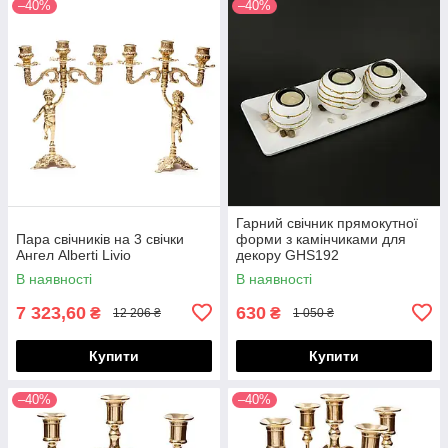
–40%
–40%
Гарний свічник прямокутної
Пара свічників на 3 свічки
форми з камінчиками для
Ангел Alberti Livio
декору GHS192
В наявності
В наявності
7 323,60
630
₴
₴
12 206 ₴
1 050 ₴
Купити
Купити
–40%
–40%