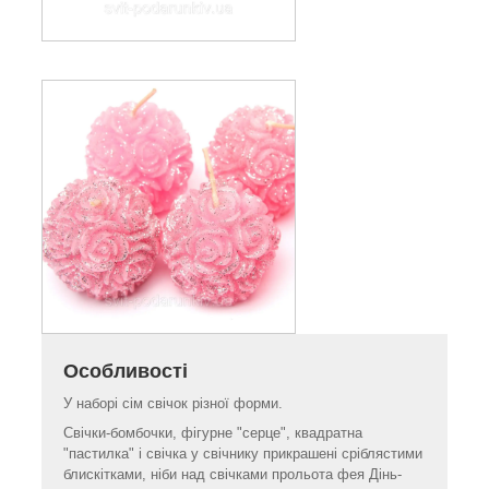
Особливості
У наборі сім свічок різної форми.
Свічки-бомбочки, фігурне "серце", квадратна
"пастилка" і свічка у свічнику прикрашені сріблястими
блискітками, ніби над свічками прольота фея Дінь-