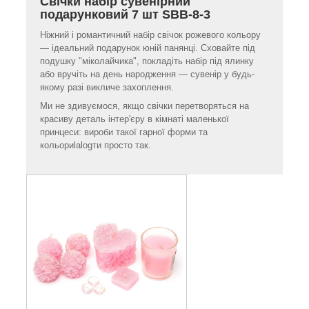
Свічки набір сувенірний
подарунковий 7 шт SBB-8-3
Ніжний і романтичний набір свічок рожевого кольору
— ідеальний подарунок юній панянці. Сховайте під
подушку "міколайчика", покладіть набір під ялинку
або вручіть на день народження — сувенір у будь-
якому разі викличе захоплення.
Ми не здивуємося, якщо свічки перетворяться на
красиву деталь інтер'єру в кімнаті маленької
принцеси: вироби такої гарної форми та
кольориlalogти просто так.