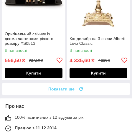
Оригінальний свічник із
двома частинами різного
Канделябр на 3 свечи Alberti
розміру YS0513
Livio Classic
В наявності
В наявності
556,50
4 335,60
₴
₴
927,50 ₴
7 226 ₴
Купити
Купити
Показати ще
Про нас
100% позитивних з 12 відгуків за рік
Працює з 11.12.2014