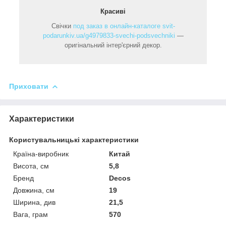
Красиві
Свічки
под заказ в онлайн-каталоге svit-
podarunkiv.ua/g4979833-svechi-podsvechniki
—
оригінальний інтер'єрний декор.
Приховати
Характеристики
Користувальницькі характеристики
Країна-виробник
Китай
Висота, см
5,8
Бренд
Decos
Довжина, см
19
Ширина, див
21,5
Вага, грам
570