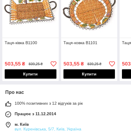
Таця-ківка B1100
Таця-ковка B1101
Таця
503,55
503,55
503
₴
₴
839,25 ₴
839,25 ₴
Купити
Купити
Про нас
100% позитивних з 12 відгуків за рік
Працює з 11.12.2014
м. Київ
вул. Куренівська, 5/7, Київ, Україна