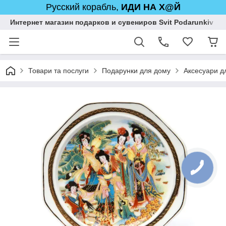
Русский корабль,
ИДИ НА Х@Й
Интернет магазин подарков и сувениров Svit Podarunkiv
Товари та послуги
Подарунки для дому
Аксесуари дл