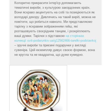
Колоритно прикрасити інтер'єр допомагають
тематичні вироби, з культурою закордонних країн.
Вони яскраво акцентують на собі та позиціюються як
володарі декору. Дивлячись на такий виріб, можна не
помітити, що робиться навколо. Ми представляємо
тарілку з яскравим зображенням гейш, які
розташовують своєрідним танцем, і розкріплюють
ваші думки. Тарілки з підставкою
на сторінках
колекції svit-podarunkiv.ua/g12562466-tarelki-podstavkoj
– зручні вироби та приємні подарунки у вигляді
сувеніра. Цей екземпляр дивує своєю формою, вона
не кругла та не квадратна, що дуже кумедно.