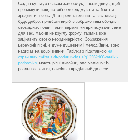
Східна культура часом заворожує, часом дивує, щоб
проникнути нею, потрібно досліджувати та бажати
зрозуміти її сенс. Для представлення та візуалізації,
буде добре, придбати виріб із зображенням обрядів і
своєрідних подій. Такий варіант ми припасували саме
для вас, маючи не круглу форму, тарілка вже
зацікавить своєю неординарністю. Зображення
церемонії пісні, є дуже душевним і мелодійним, воно
надихає на добрі вчинки. Тарілки з підставкою
на
страницах сайта svit-podarunkiv.ua/g12562466-tarelki-
podstavkoj
мають різні дизайни, але малюнок із
реального життя, найбільш придільний до себе.