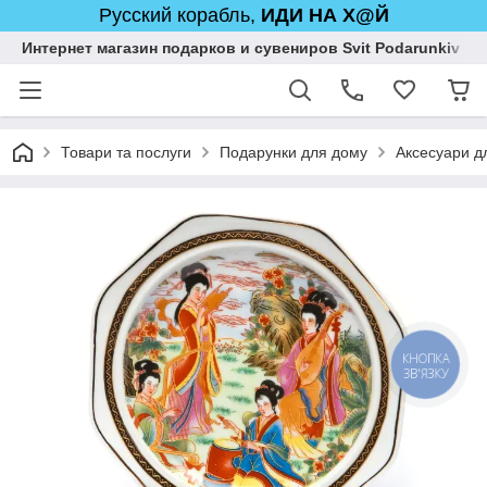
Русский корабль,
ИДИ НА Х@Й
Интернет магазин подарков и сувениров Svit Podarunkiv
Товари та послуги
Подарунки для дому
Аксесуари дл
КНОПКА
ЗВ'ЯЗКУ