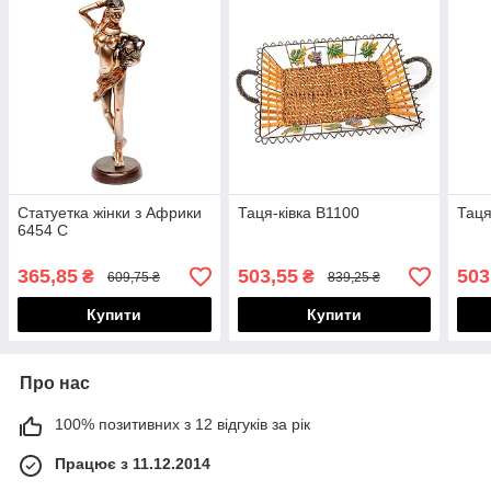
Статуетка жінки з Африки
Таця-ківка B1100
Таця
6454 C
365,85
503,55
503
₴
₴
609,75 ₴
839,25 ₴
Купити
Купити
Про нас
100% позитивних з 12 відгуків за рік
Працює з 11.12.2014