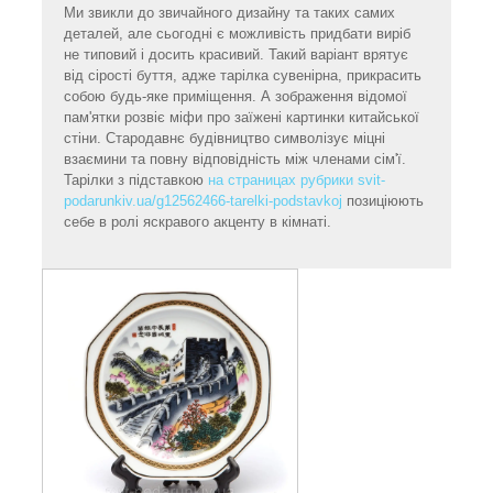
Ми звикли до звичайного дизайну та таких самих
деталей, але сьогодні є можливість придбати виріб
не типовий і досить красивий. Такий варіант врятує
від сірості буття, адже тарілка сувенірна, прикрасить
собою будь-яке приміщення. А зображення відомої
пам'ятки розвіє міфи про заїжені картинки китайської
стіни. Стародавнє будівництво символізує міцні
взаємини та повну відповідність між членами сім'ї.
Тарілки з підставкою
на страницах рубрики svit-
podarunkiv.ua/g12562466-tarelki-podstavkoj
позиціюють
себе в ролі яскравого акценту в кімнаті.