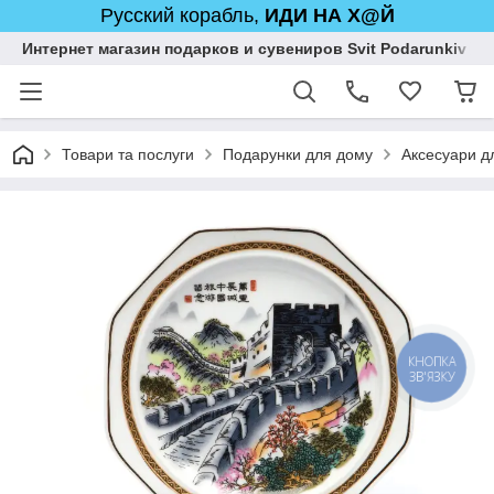
Русский корабль,
ИДИ НА Х@Й
Интернет магазин подарков и сувениров Svit Podarunkiv
Товари та послуги
Подарунки для дому
Аксесуари дл
КНОПКА
ЗВ'ЯЗКУ