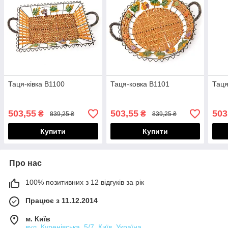
Таця-ківка B1100
Таця-ковка B1101
Таця
503,55
503,55
503
₴
₴
839,25 ₴
839,25 ₴
Купити
Купити
Про нас
100% позитивних з 12 відгуків за рік
Працює з 11.12.2014
м. Київ
вул. Куренівська, 5/7, Київ, Україна