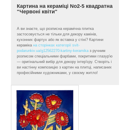
Картина на кераміці No2-5 квадратна
"Червоні квіти"
А ви знаєте, що розписна керамічна плитка
застосовується не тільки для декору камінів,
кухонних фартух або як вставка у стіні? Картини
кераміка
на сторінках категорії svit-
podarunkiv.ua/g12562270-kartiny-keramika
з ручним
розписом спеціальними фарбами, покритими глазур'ю
— оригінальний вибір для декору інтер'єру. Створіть і
ви настінну композицію з картин на плитці, написаних
професійними художниками, у своєму житло!