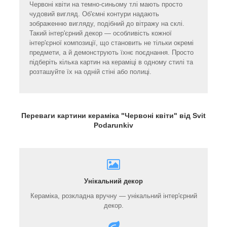
Червоні квіти на темно-синьому тлі мають просто
чудовий вигляд. Об'ємні контури надають
зображенню вигляду, подібний до вітражу на склі.
Такий інтер'єрний декор — особливість кожної
інтер'єрної композиції, що становить не тільки окремі
предмети, а й демонструють їхнє поєднання. Просто
підберіть кілька картин на кераміці в одному стилі та
розташуйте їх на одній стіні або полиці.
Переваги картини кераміка "Червоні квіти" від Svit
Podarunkiv
Унікальний декор
Кераміка, розкладна вручну — унікальний інтер'єрний
декор.