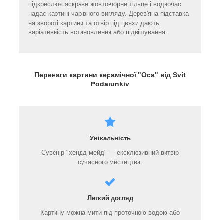
підкреслює яскраве жовто-чорне тільце і водночас
надає картині чарівного вигляду. Дерев'яна підставка
на звороті картини та отвір під цвяхи дають
варіативність встановлення або підвішування.
Переваги картини керамічної "Оса" від Svit
Podarunkiv
Унікальність
Сувенір "хендд мейд" — ексклюзивний витвір
сучасного мистецтва.
Легкий догляд
Картину можна мити під проточною водою або