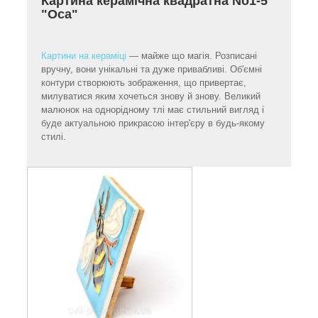
Картина керамічна квадратна No1-5
"Оса"
Картини на кераміці
— майже що магія. Розписані
вручну, вони унікальні та дуже привабливі. Об'ємні
контури створюють зображення, що привертає,
милуватися яким хочеться знову й знову. Великий
малюнок на однорідному тлі має стильний вигляд і
буде актуальною прикрасою інтер'єру в будь-якому
стилі.