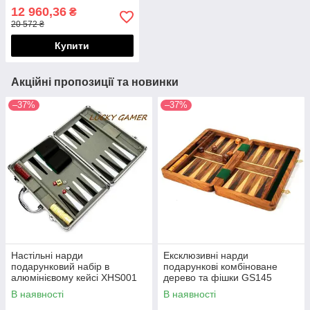
Manopoulos
12 960,36
₴
20 572 ₴
Купити
Акційні пропозиції та новинки
–37%
–37%
Настільні нарди
Ексклюзивні нарди
подарунковий набір в
подарункові комбіноване
алюмінієвому кейсі XHS001
дерево та фішки GS145
В наявності
В наявності