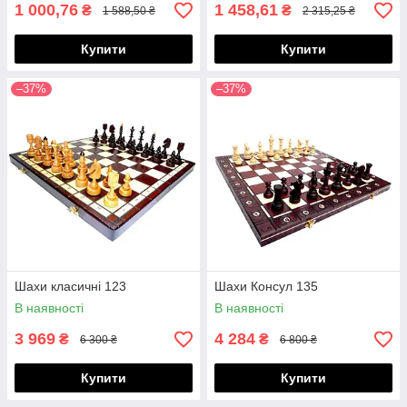
1 000,76
1 458,61
₴
₴
1 588,50 ₴
2 315,25 ₴
Купити
Купити
–37%
–37%
Шахи класичні 123
Шахи Консул 135
В наявності
В наявності
3 969
4 284
₴
₴
6 300 ₴
6 800 ₴
Купити
Купити