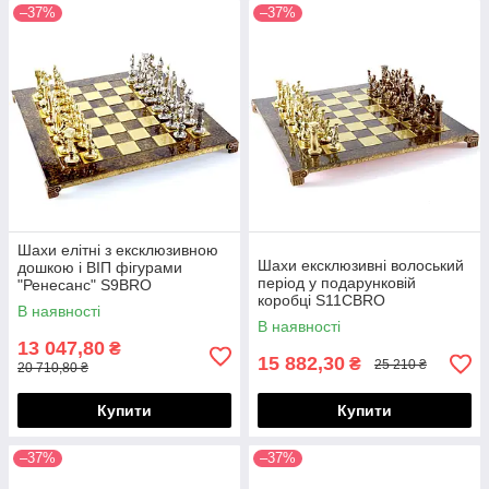
–37%
–37%
Шахи елітні з ексклюзивною
Шахи ексклюзивні волоський
дошкою і ВІП фігурами
період у подарунковій
"Ренесанс" S9BRO
коробці S11CBRO
В наявності
В наявності
13 047,80
₴
15 882,30
₴
25 210 ₴
20 710,80 ₴
Купити
Купити
–37%
–37%