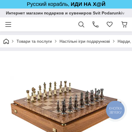
Русский корабль,
ИДИ НА Х@Й
Интернет магазин подарков и сувениров Svit Podarunkiv
Товари та послуги
Настільні ігри подарункові
Нарди,
КНОПКА
ЗВ'ЯЗКУ