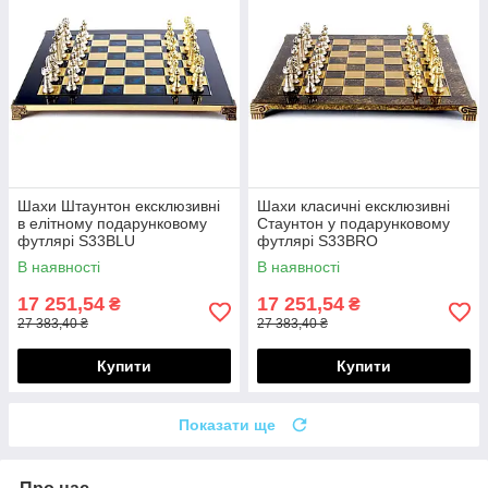
Шахи Штаунтон ексклюзивні
Шахи класичні ексклюзивні
в елітному подарунковому
Стаунтон у подарунковому
футлярі S33BLU
футлярі S33BRO
В наявності
В наявності
17 251,54
17 251,54
₴
₴
27 383,40 ₴
27 383,40 ₴
Купити
Купити
Показати ще