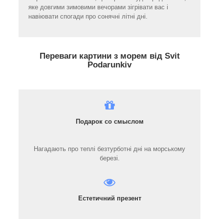
яке довгими зимовими вечорами зігрівати вас і
навіювати спогади про сонячні літні дні.
Переваги картини з морем від Svit
Podarunkiv
Подарок со смыслом
Нагадають про теплі безтурботні дні на морському
березі.
Естетичний презент