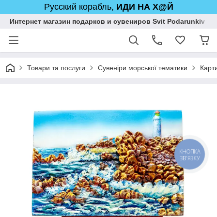
Русский корабль,
ИДИ НА Х@Й
Интернет магазин подарков и сувениров Svit Podarunkiv
Товари та послуги
Сувеніри морської тематики
Карт
КНОПКА
ЗВ'ЯЗКУ