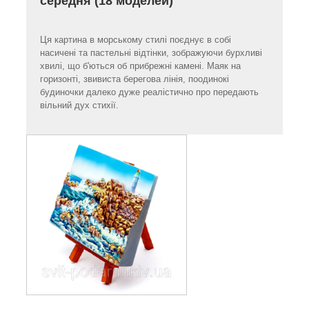
середня (18 моделей)
Ця картина в морському стилі поєднує в собі
насичені та пастельні відтінки, зображуючи бурхливі
хвилі, що б'ються об прибрежні камені. Маяк на
горизонті, звивиста берегова лінія, поодинокі
будиночки далеко дуже реалістично про передають
вільний дух стихії.