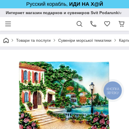
Русский корабль,
ИДИ НА Х@Й
Интернет магазин подарков и сувениров Svit Podarunkiv
Товари та послуги
Сувеніри морської тематики
Карт
КНОПКА
ЗВ'ЯЗКУ