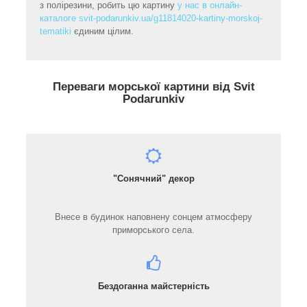
з полірезини, робить цю картину
у нас в онлайн-
каталоге svit-podarunkiv.ua/g11814020-kartiny-morskoj-
tematiki
єдиним цілим.
Переваги морської картини від Svit
Podarunkiv
"Сонячний" декор
Внесе в будинок наповнену сонцем атмосферу
приморського села.
Бездоганна майстерність