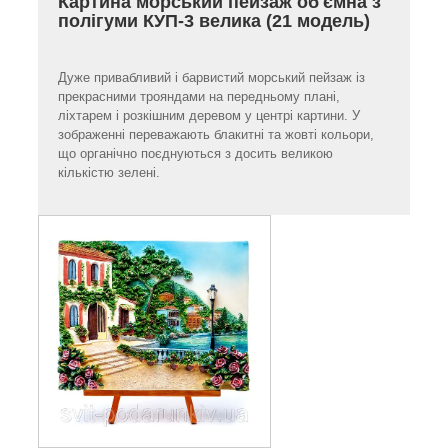
Картина морський пейзаж об'ємна з
полігуми КУП-3 велика (21 модель)
Дуже привабливий і барвистий морський пейзаж із
прекрасними трояндами на передньому плані,
ліхтарем і розкішним деревом у центрі картини. У
зображенні переважають блакитні та жовті кольори,
що органічно поєднуються з досить великою
кількістю зелені.