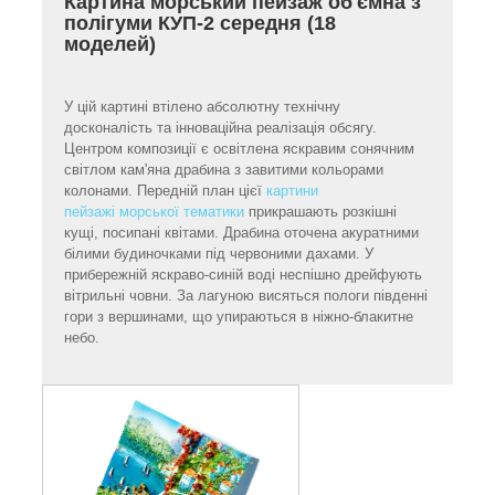
Картина морський пейзаж об'ємна з
полігуми КУП-2 середня (18
моделей)
У цій картині втілено абсолютну технічну
досконалість та інноваційна реалізація обсягу.
Центром композиції є освітлена яскравим сонячним
світлом кам'яна драбина з завитими кольорами
колонами. Передній план цієї
картини
пейзажі морської тематики
прикрашають розкішні
кущі, посипані квітами. Драбина оточена акуратними
білими будиночками під червоними дахами. У
прибережній яскраво-синій воді неспішно дрейфують
вітрильні човни. За лагуною висяться пологи південні
гори з вершинами, що упираються в ніжно-блакитне
небо.