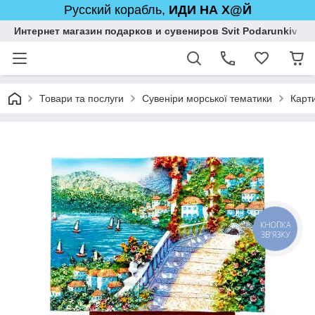
Русский корабль,
ИДИ НА Х@Й
Интернет магазин подарков и сувениров Svit Podarunkiv
Товари та послуги
Сувеніри морської тематики
Карт
КНОПКА
ЗВ'ЯЗКУ