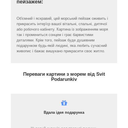
пейзажем:
Об'ємний і яскравий, цей морський пейзаж оживить і
прикрасить інтер'єр вашої вітальні, спальні, дитячої
або робочого кабінету. Картина із зображенням моря
так і промениться сонцем і грає барвистими
деталями. Крім того, пейзаж буде душевним
подарунком будь-якій людині, яка любить сучасний
живопис і бажає вишукано прикрасити своє житло.
Переваги картини з морем від Svit
Podarunkiv
Вдала ідея подарунка