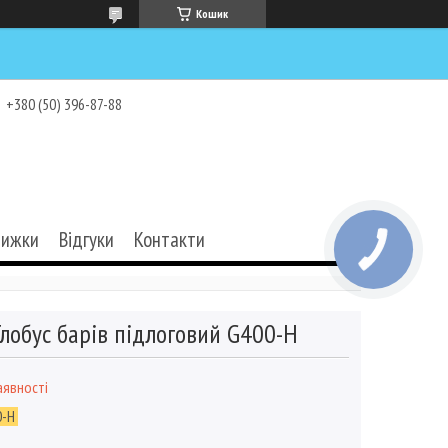
Кошик
+380 (50) 396-87-88
нижки
Відгуки
Контакти
Глобус барів підлоговий G400-H
аявності
0-H