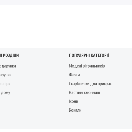
І РОЗДІЛИ
ПОПУЛЯРНІ КАТЕГОРІЇ
подарунки
Моделі вітрильників
дарунки
Фляги
веніри
Скарбнички для прикрас
 дому
Настінні ключниці
Ікони
Бокали