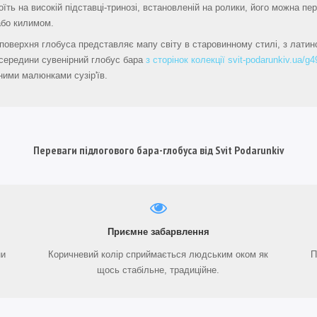
оїть на високій підставці-тринозі, встановленій на ролики, його можна п
або килимом.
поверхня глобуса представляє мапу світу в старовинному стилі, з латин
Зсередини сувенірний глобус бара
з сторінок колекції svit-podarunkiv.ua/g
ними малюнками сузір'їв.
Переваги підлогового бара-глобуса від Svit Podarunkiv
Приємне забарвлення
ни
Коричневий колір сприймається людським оком як
П
щось стабільне, традиційне.