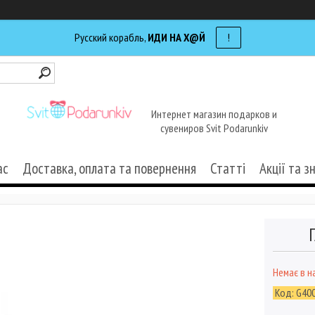
Русский корабль,
ИДИ НА Х@Й
!
Интернет магазин подарков и
сувениров Svit Podarunkiv
ас
Доставка, оплата та повернення
Статті
Акції та з
Немає в н
Код:
G40