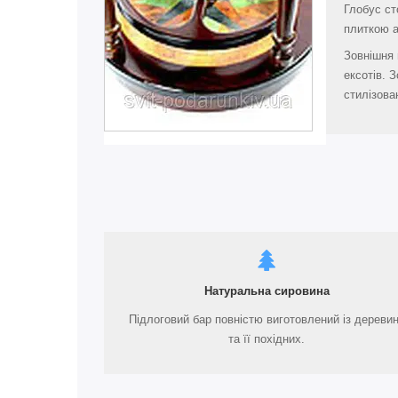
Глобус ст
плиткою 
Зовнішня 
ексотів. 
стилізова
Натуральна сировина
Підлоговий бар повністю виготовлений із дереви
та її похідних.