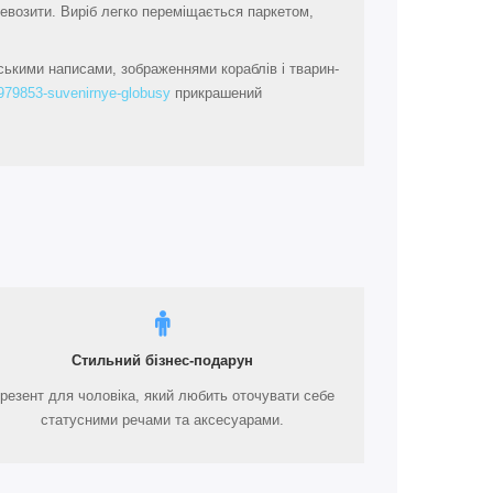
еревозити. Виріб легко переміщається паркетом,
ськими написами, зображеннями кораблів і тварин-
4979853-suvenirnye-globusy
прикрашений
Стильний бізнес-подарун
резент для чоловіка, який любить оточувати себе
статусними речами та аксесуарами.