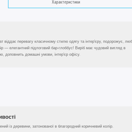
Характеристики
ат віддає перевагу класичному стилю одягу та інтер'єру, подорожує, люб
ір — елегантний підлоговий бар-глоббус! Виріб має чудовий вигляд в
лю, доповнить домашні умови, інтер'єр офісу.
ивості
ений із деревини, затонованої в благородний коричневий колір.