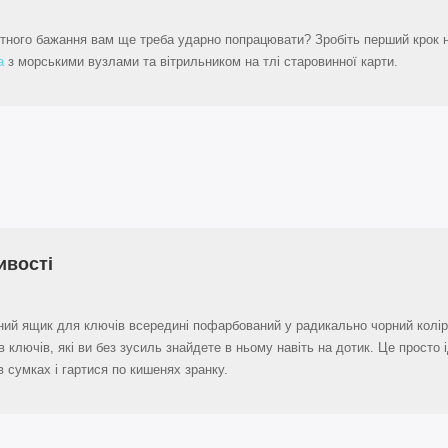
вітного бажання вам ще треба ударно попрацювати? Зробіть перший крок 
а
з морськими вузлами та вітрильником на тлі старовинної карти.
ивості
ий ящик для ключів всередині пофарбований у радикально чорний колір.
в ключів, які ви без зусиль знайдете в ньому навіть на дотик. Це просто
в сумках і гартися по кишенях зранку.