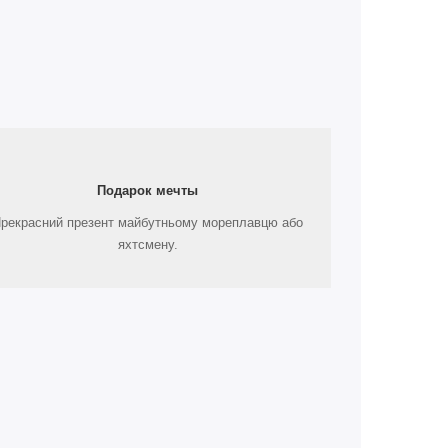
Подарок мечты
рекрасний презент майбутньому мореплавцю або
яхтсмену.