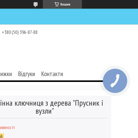
Кошик
+380 (50) 396-87-88
нижки
Відгуки
Контакти
інна ключниця з дерева "Прусник і
вузли"
аявності
0A