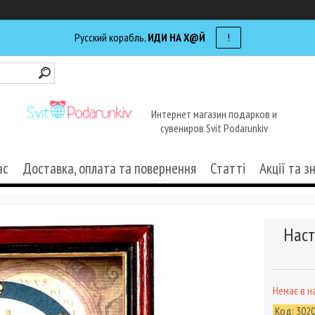
Русский корабль,
ИДИ НА Х@Й
!
Интернет магазин подарков и
сувениров Svit Podarunkiv
ас
Доставка, оплата та повернення
Статті
Акції та з
Наст
Немає в н
Код:
302