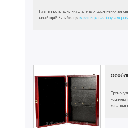
Грізіть про власну яхту, але для досягнення запо
своїй мрії! Купуйте цю
ключницю настінну з дерев
Особл
Прямокутн
комплекті
копатися 