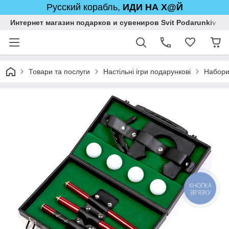
Русский корабль,
ИДИ НА Х@Й
Интернет магазин подарков и сувениров Svit Podarunkiv
Товари та послуги
Настільні ігри подарункові
Набори
КНОПКА
ЗВ'ЯЗКУ