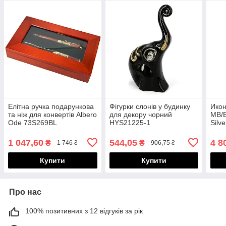
Елітна ручка подарункова
Фігурки слонів у будинку
Ико
та ніж для конвертів Albero
для декору чорний
MB/E
Ode 73S269BL
HYS21225-1
Silve
1 047,60
544,05
4 8
₴
₴
1 746 ₴
906,75 ₴
Купити
Купити
Про нас
100% позитивних з 12 відгуків за рік