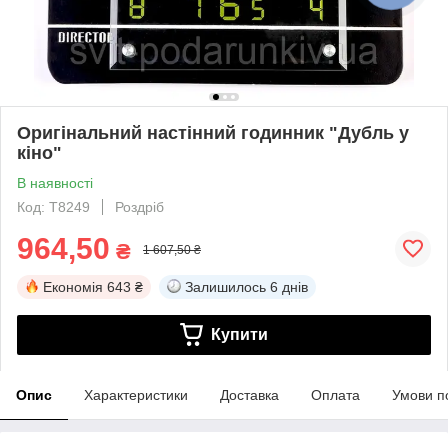
Оригінальний настінний годинник "Дубль у
кіно"
В наявності
Код: T8249
Роздріб
964,50
₴
1 607,50 ₴
Економія
643 ₴
Залишилось
6 днів
Купити
Опис
Характеристики
Доставка
Оплата
Умови п