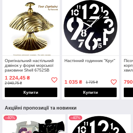
Оригінальний настільний
Настінний годинник "Круг"
Пісо
дзвінок у формі морської
корп
раковини Shell 6752SВ
хвил
1 224,45
₴
1 035
790
₴
1 725 ₴
2 040,75 ₴
Купити
Купити
Акційні пропозиції та новинки
–40%
–40%