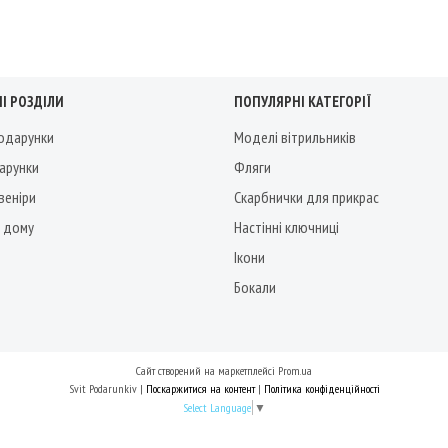
І РОЗДІЛИ
ПОПУЛЯРНІ КАТЕГОРІЇ
подарунки
Моделі вітрильників
дарунки
Фляги
веніри
Скарбнички для прикрас
 дому
Настінні ключниці
Ікони
Бокали
Сайт створений на маркетплейсі
Prom.ua
Svit Podarunkiv |
Поскаржитися на контент
|
Політика конфіденційності
Select Language
▼