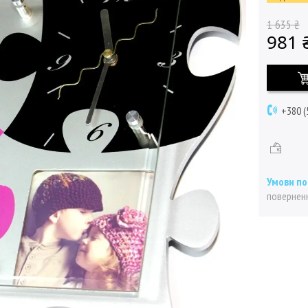
1 635 ₴
981 
+380 (
поверненн