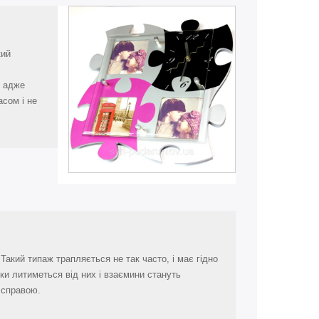
кий
, адже
сом і не
Такий типаж трапляється не так часто, і має гідно
яки литиметься від них і взаємини стануть
ю справою.