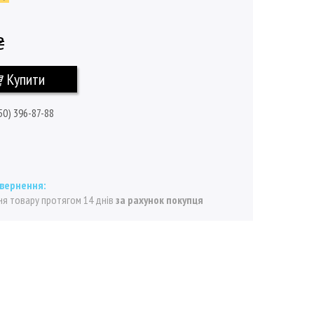
₴
Купити
50) 396-87-88
я товару протягом 14 днів
за рахунок покупця