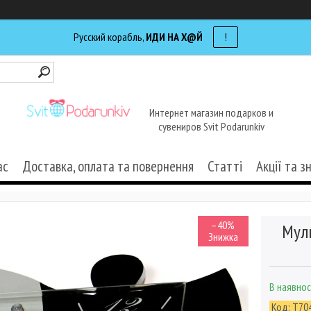
Русский корабль,
ИДИ НА Х@Й
!
Интернет магазин подарков и
сувениров Svit Podarunkiv
ас
Доставка, оплата та повернення
Статті
Акції та з
–40%
Мул
В наявнос
Код:
T70