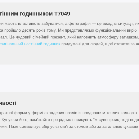
стінним годинником T7049
и мають властивість забуватися, а фотографія — це вихід із ситуації, я
яка пройшло десять років тому. Ми представляємо функціональний виріб
азл. Це чудовий сімейний презент, який наповнить атмосферу затишком
ригінальний настінний годинник
придумані для людей, щоб стежити за ча
ивості
дратної форми у формі складених пазлів із поєднанням теплих кольорів. 
. Купуючи його, пам'ятайте про рідних і прикупіть їм сувенірчик, тоді под
ими. Пазл символізує збір усієї сім'ї за столом або за загальною цікаво