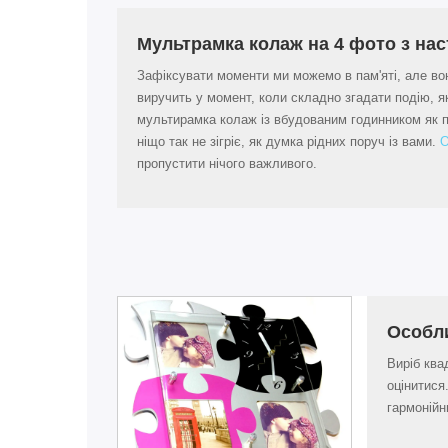
Мультрамка колаж на 4 фото з на
Зафіксувати моменти ми можемо в пам'яті, але вон
виручить у момент, коли складно згадати подію, 
мультирамка колаж із вбудованим годинником як п
ніщо так не зігріє, як думка рідних поруч із вами.
О
пропустити нічого важливого.
Особл
Виріб ква
оцінитися
гармонійн