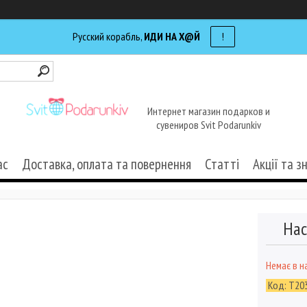
Русский корабль,
ИДИ НА Х@Й
!
Интернет магазин подарков и
сувениров Svit Podarunkiv
ас
Доставка, оплата та повернення
Статті
Акції та з
Нас
Немає в н
Код:
T20