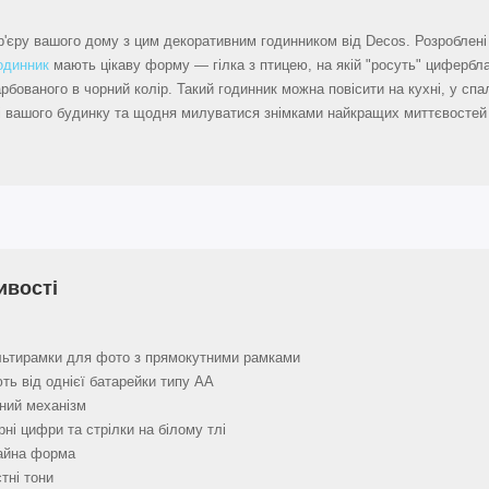
ер'єру вашого дому з цим декоративним годинником від Decos. Розроблені
одинник
мають цікаву форму — гілка з птицею, на якій "росуть" цифербла
бованого в чорний колір. Такий годинник можна повісити на кухні, у спа
аті вашого будинку та щодня милуватися знімками найкращих миттєвостей
ивості
льтирамки для фото з прямокутними рамками
ь від однієї батарейки типу AA
ний механізм
орні цифри та стрілки на білому тлі
айна форма
тні тони