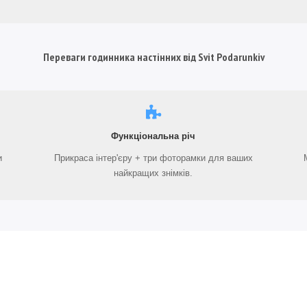
Переваги годинника настінних від Svit Podarunkiv
Функціональна річ
и
Прикраса інтер'єру + три фоторамки для ваших
найкращих знімків.