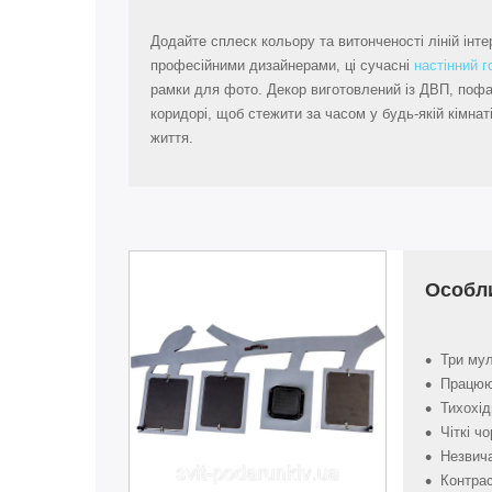
Додайте сплеск кольору та витонченості ліній інт
професійними дизайнерами, ці сучасні
настінний г
рамки для фото. Декор виготовлений із ДВП, пофар
коридорі, щоб стежити за часом у будь-якій кімн
життя.
Особл
Три му
Працюют
Тихохід
Чіткі ч
Незвич
Контрас