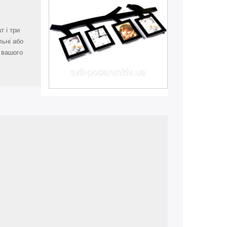
т і три
льні або
 вашого