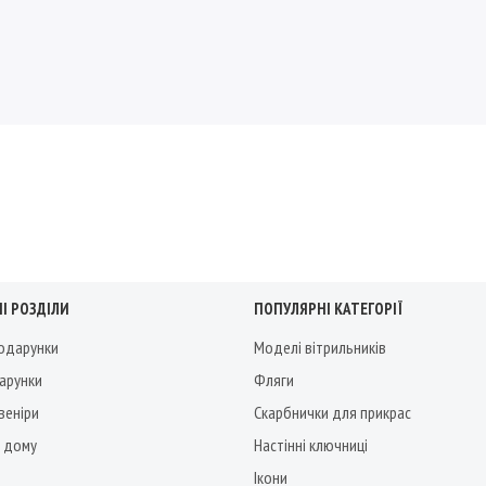
І РОЗДІЛИ
ПОПУЛЯРНІ КАТЕГОРІЇ
подарунки
Моделі вітрильників
дарунки
Фляги
веніри
Скарбнички для прикрас
 дому
Настінні ключниці
Ікони