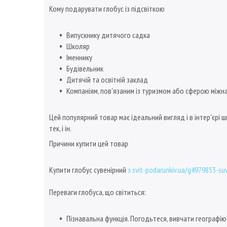
Кому подарувати глобус із підсвіткою
Випускнику дитячого садка
Школяр
Іменнику
Будівельник
Дитячій та освітній заклад
Компаніям, пов'язаним із туризмом або сферою міжн
Цей популярний товар має ідеальний вигляд і в інтер'єрі шкіл
тек, і ін.
Причини купити цей товар
Купити глобус сувенірний
з svit-podarunkiv.ua/g4979853-su
Переваги глобуса, що світиться:
Пізнавальна функція. Погодьтеся, вивчати географію 