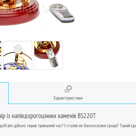
Характеристики
нір із напівдорогоцінних каменів BS220T
об він дійсно тішив тривалий час? І столів не баснословні гроші? Такий іде