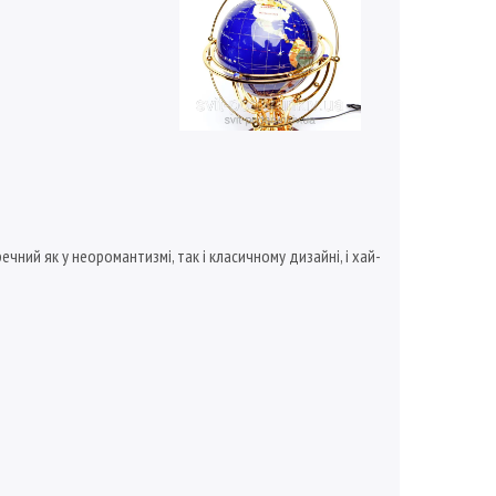
оречний як у неоромантизмі, так і класичному дизайні, і хай-