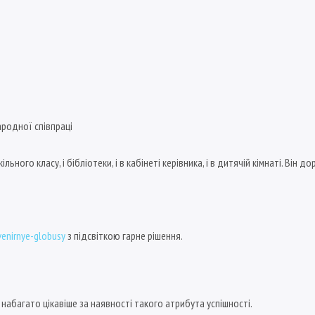
ародної співпраці
ьного класу, і бібліотеки, і в кабінеті керівника, і в дитячій кімнаті. Він д
venirnye-globusy
з підсвіткою гарне рішення.
набагато цікавіше за наявності такого атрибута успішності.