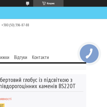
Кошик
+380 (50) 396-87-88
нижки
Відгуки
Контакти
бертовий глобус із підсвіткою з
півдорогоцінних каменів BS220T
аявності
20T