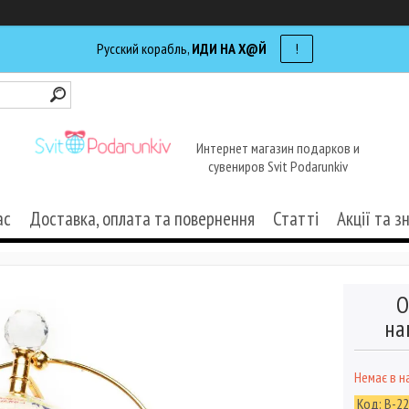
Русский корабль,
ИДИ НА Х@Й
!
Интернет магазин подарков и
сувениров Svit Podarunkiv
ас
Доставка, оплата та повернення
Статті
Акції та з
О
на
Немає в н
Код:
B-2