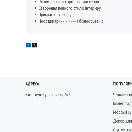
Розвиток просторового мислення.
Створення певного стилю інтер'єру.
Прикраса інтер'єру.
Неординарний нічник і бізнес сувенір.
АДРЕСА
ПОПУЛЯРН
Київ, вул. Куренівська, 5/7
Чоловічі 
Бізнес по
Морські су
Декор для
Статуетки